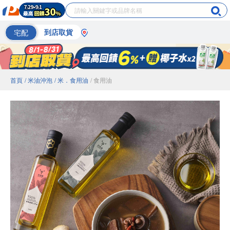
宅配
到店取貨
首頁
/ 米油沖泡
/ 米．食用油
/ 食用油