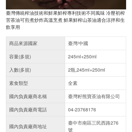
臺灣傳統榨油技術和鮮果鮮榨專利技術不同風味
冷壓
初榨
苦茶油可煎煮炒炸高溫烹煮 鮮果鮮榨山茶油適合涼拌和生
飲享用
商品來源國家
臺灣/中國
容量(多規)
245ml+250ml
入數(多規)
2瓶,245ml+250ml
素食類型
全素
國內負責廠商名稱
臺灣籽熊寶茶油有限公司
國內負責廠商電話
04-23768176
臺中市南區三民西路276
國內負責廠商地址
號