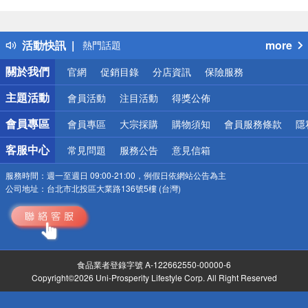
偏遠地區配送
詐騙網頁！請小心！
得獎公告
活動快訊
more
熱門話題
銀行優惠
關於我們
官網
促銷目錄
分店資訊
保險服務
偏遠地區配送
詐騙網頁！請小心！
主題活動
會員活動
注目活動
得獎公佈
會員專區
會員專區
大宗採購
購物須知
會員服務條款
隱
客服中心
常見問題
服務公告
意見信箱
服務時間：
週一至週日 09:00-21:00，例假日依網站公告為主
公司地址：
台北市北投區大業路136號5樓 (台灣)
食品業者登錄字號 A-122662550-00000-6
Copyright©2026 Uni-Prosperity Lifestyle Corp. All Right Reserved