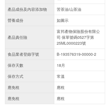
產品成份及內容添加物
苦茶油/山茶油
營養成份
如圖示
富邦產物保險股份有限公
產品責任險
司 保單號碼0527字第
25ML0000223號
食品業者登錄字號
B-193576319-00000-2
保存天數
18月
保存方式
常溫
應免稅
應稅
應免稅
應稅