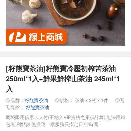
[籽熊寶茶油]籽熊寶冷壓初榨苦茶油
250ml*1入+鮮果鮮榨山茶油 245ml*1
入
◎品牌：
籽熊寶茶油
◎規格： 茶油 x 2瓶 x 1件
◎逛
逛專館：
籽熊寶茶油
商城限用信用卡支付(不納入VIP資格之累積計算),無法用錢
包/紅利點數,無搬運上樓服務及指定日期/時間.