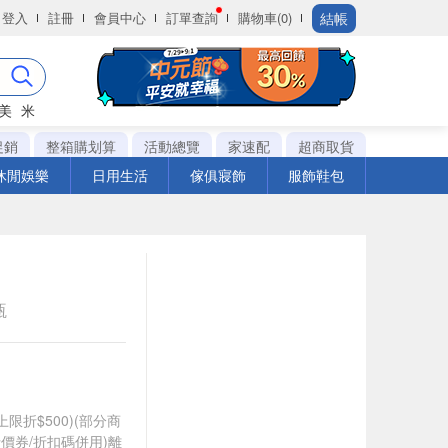
結帳
登入
註冊
會員中心
訂單查詢
購物車(0)
美
米
促銷
整箱購划算
活動總覽
家速配
超商取貨
休閒娛樂
日用生活
傢俱寢飾
服飾鞋包
瓶
筆上限折$500)(部分商
價券/折扣碼併用)離