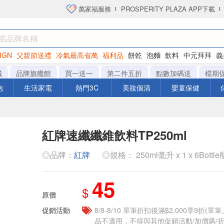
萬家福服務
PROSPERITY PLAZA APP下載
IGN
父親節送禮
冷氣最高省萬
福利品
餅乾
泡麵
飲料
中元拜拜
義
洋芋片
城
品牌旗艦館
買一送一
第二件五折
點數加碼送
檔期
泡
生活家電
熱門3C
美妝個清
嬰童保健
紅牌速纖纖維飲料TP250ml
◎品牌：
紅牌
◎規格： 250ml毫升 x 1 x 6Bottle
45
$
原價
促銷活動
8/8-8/10 單筆折扣後滿$2,000享9折(單
品不適用，不得與其他促銷活動/加價購/折