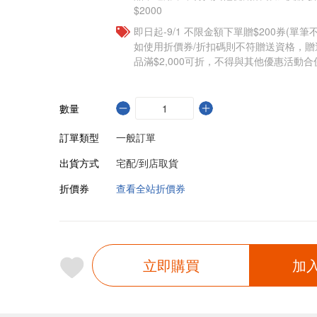
$2000
即日起-9/1 不限金額下單贈$200券(單
如使用折價券/折扣碼則不符贈送資格，
品滿$2,000可折，不得與其他優惠活動合
數量
訂單類型
一般訂單
出貨方式
宅配/到店取貨
折價券
查看全站折價券
立即購買
加