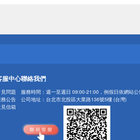
送
請小心！
送
客服中心
聯絡我們
請小心！
常見問題
服務時間：
週一至週日 09:00-21:00，例假日依網站
服務公告
公司地址：
台北市北投區大業路136號5樓 (台灣)
意見信箱