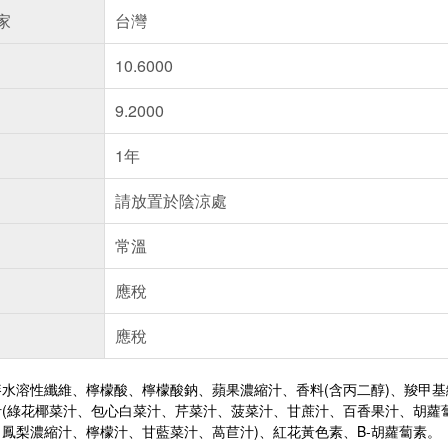
家
台灣
10.6000
9.2000
1年
請放置於陰涼處
常溫
應稅
應稅
水溶性纖維、檸檬酸、檸檬酸鈉、蘋果濃縮汁、香料(含丙二醇)、羧甲基
汁(綠花椰菜汁、包心白菜汁、芹菜汁、菠菜汁、甘蔗汁、百香果汁、胡蘿
鳳梨濃縮汁、檸檬汁、甘藍菜汁、萵苣汁)、紅花黃色素、B-胡蘿蔔素。