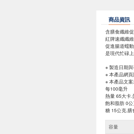
商品資訊
含膳食纖維促
紅牌速纖纖維
促進腸道蠕動
是現代忙碌上
※ 製造日期
※ 本產品網
※ 本產品文
每100毫升
熱量 65大卡.
飽和脂肪 0公
糖 15公克.膳
容量