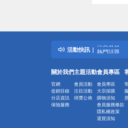
偏遠地區配
詐騙網頁！
得獎公告
活動快訊
熱門話題
銀行優惠
偏遠地區配
關於我們
主題活動
會員專區
詐騙網頁！
官網
會員活動
會員專區
促銷目錄
注目活動
大宗採購
分店資訊
得獎公佈
購物須知
保險服務
會員服務條款
隱私權政策
退貨須知