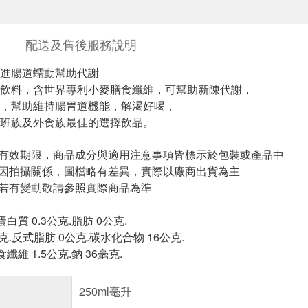
配送及售後服務說明
進腸道蠕動幫助代謝
飲料，含世界專利小麥膳食纖維，可幫助新陳代謝，
，幫助維持腸胃道機能，解渴好喝，
班族及外食族最佳的選擇飲品。
與有效期限，商品成分與適用注意事項皆標示於包裝或產品中
頁因拍攝關係，圖檔略有差異，實際以廠商出貨為主
案若有變動敬請參照實際商品為準
蛋白質 0.3公克.脂肪 0公克.
克.反式脂肪 0公克.碳水化合物 16公克.
食纖維 1.5公克.鈉 36毫克.
250ml毫升