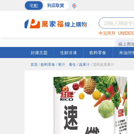
宅配
到店取貨
中元拜拜
UNIDES
巧克力
罐頭
海苔
線上商
好康主題
生鮮冷凍
飲料零食
米油沖
首頁
/ 飲料零食
/ 果汁．養生
/ 蔬果汁
/ 混和蔬菜果汁