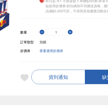
即日起-9/1 不限金額下單贈$200券(單
如使用折價券/折扣碼則不符贈送資格，
品滿$2,000可折，不得與其他優惠活動合
數量
訂單類型
預購
折價券
查看適用折價券
貨到通知
缺