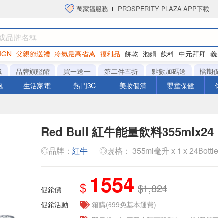
萬家福服務
PROSPERITY PLAZA APP下載
IGN
父親節送禮
冷氣最高省萬
福利品
餅乾
泡麵
飲料
中元拜拜
義
衛生紙
城
品牌旗艦館
買一送一
第二件五折
點數加碼送
檔期
泡
生活家電
熱門3C
美妝個清
嬰童保健
Red Bull 紅牛能量飲料355mlx24
◎品牌：
紅牛
◎規格： 355ml毫升 x 1 x 24Bottl
1554
$
$1,824
促銷價
促銷活動
箱購(699免基本運費)