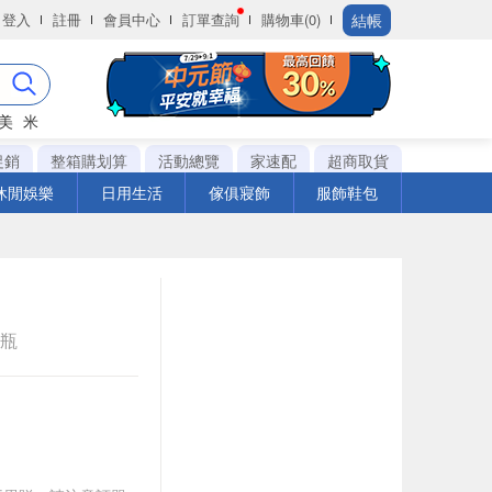
結帳
登入
註冊
會員中心
訂單查詢
購物車(0)
美
米
促銷
整箱購划算
活動總覽
家速配
超商取貨
休閒娛樂
日用生活
傢俱寢飾
服飾鞋包
e瓶