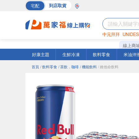
宅配
到店取貨
中元拜拜
UNIDES
海苔
巧克力
罐頭
線上商
好康主題
生鮮冷凍
飲料零食
米油沖
首頁
/ 飲料零食
/ 茶飲．咖啡
/ 機能飲料
/ 維他命飲料