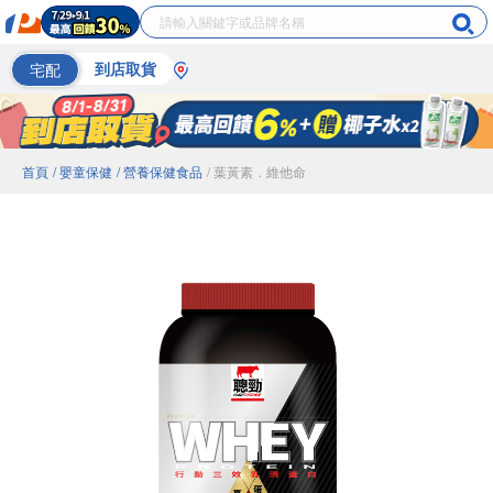
宅配
到店取貨
首頁
/ 嬰童保健
/ 營養保健食品
/ 葉黃素．維他命