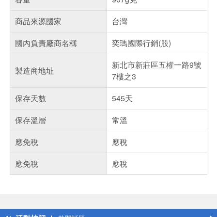
商品來源國家
台灣
國內負責廠商名稱
奕瑪國際行銷(股)
新北市新莊區五權一路9號
製造商地址
7樓之3
保存天數
545天
保存溫層
常溫
應免稅
應稅
應免稅
應稅
偏遠地區配送
詐騙網頁！請小心！
得獎公告