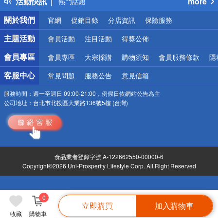
活動快訊
more
熱門話題
銀行優惠
關於我們
官網
促銷目錄
分店資訊
保險服務
偏遠地區配送
詐騙網頁！請小心！
主題活動
會員活動
注目活動
得獎公佈
會員專區
會員專區
大宗採購
購物須知
會員服務條款
隱
客服中心
常見問題
服務公告
意見信箱
服務時間：
週一至週日 09:00-21:00，例假日依網站公告為主
公司地址：
台北市北投區大業路136號5樓 (台灣)
食品業者登錄字號 A-122662550-00000-6
Copyright©2026 Uni-Prosperity Lifestyle Corp. All Right Reserved
0
立即購買
加入購物車
收藏
購物車