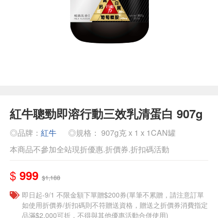
紅牛聰勁即溶行動三效乳清蛋白 907g
◎品牌：
紅牛
◎規格： 907g克 x 1 x 1CAN罐
本商品不參加全站現折優惠.折價券.折扣碼活動
$
999
$1,188
即日起-9/1 不限金額下單贈$200券(單筆不累贈，請注意訂單
如使用折價券/折扣碼則不符贈送資格，贈送之折價券消費指定
品滿$2,000可折，不得與其他優惠活動合併使用)