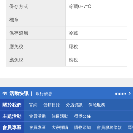
保存方式
冷藏0~7℃
標章
保存溫層
冷藏
應免稅
應稅
應免稅
應稅
偏遠地區配送
詐騙網頁！請小心！
得獎公告
熱門話題
活動快訊
more
銀行優惠
偏遠地區配送
關於我們
官網
促銷目錄
分店資訊
保險服務
詐騙網頁！請小心！
主題活動
會員活動
注目活動
得獎公佈
會員專區
會員專區
大宗採購
購物須知
會員服務條款
隱