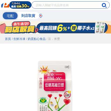
宅配
到店取貨
首頁
/ 生鮮冷凍
/ 奶蛋點心食品
/ 豆．米漿