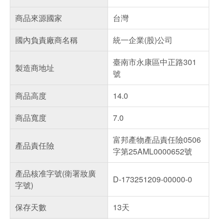
商品來源國家
台灣
國內負責廠商名稱
統一企業(股)公司
臺南市永康區中正路301
製造商地址
號
商品高度
14.0
商品寬度
7.0
富邦產物產品責任險0506
產品責任險
字第25AML0000652號
產品核准字號(衛署妝廣
D-173251209-00000-0
字號)
保存天數
13天