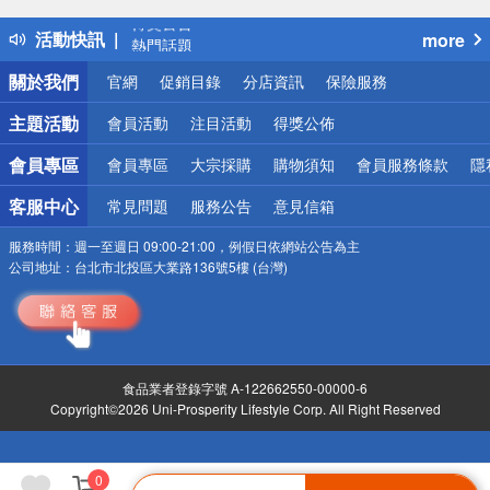
得獎公告
活動快訊
more
熱門話題
銀行優惠
關於我們
官網
促銷目錄
分店資訊
保險服務
偏遠地區配送
詐騙網頁！請小心！
主題活動
會員活動
注目活動
得獎公佈
會員專區
會員專區
大宗採購
購物須知
會員服務條款
隱
客服中心
常見問題
服務公告
意見信箱
服務時間：
週一至週日 09:00-21:00，例假日依網站公告為主
公司地址：
台北市北投區大業路136號5樓 (台灣)
食品業者登錄字號 A-122662550-00000-6
Copyright©2026 Uni-Prosperity Lifestyle Corp. All Right Reserved
0