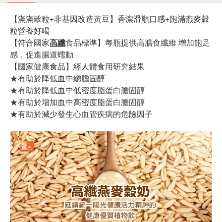
【滿滿穀粒+非基因改造黃豆】香濃滑順口感+飽滿燕麥穀
粒營養好喝
【符合國家
高纖
食品標準】每瓶提供高膳食纖維 增加飽足
感，促進腸道蠕動
【國家健康食品】經人體食用研究結果
★有助於降低血中總膽固醇
★有助於降低血中低密度脂蛋白膽固醇
★有助於增加血中高密度脂蛋白膽固醇
★有助於減少發生心血管疾病的危險因子