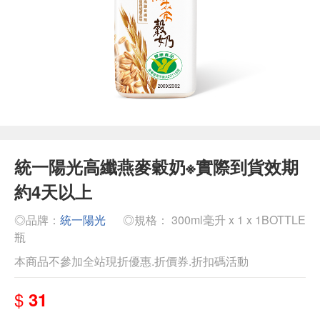
統一陽光高纖燕麥穀奶※實際到貨效期
約4天以上
◎品牌：
統一陽光
◎規格： 300ml毫升 x 1 x 1BOTTLE
瓶
本商品不參加全站現折優惠.折價券.折扣碼活動
$
31