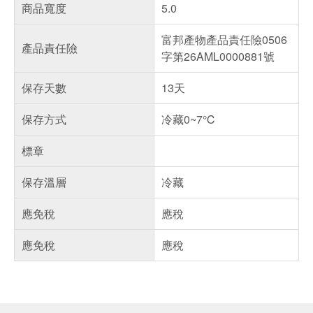
商品寬度
5.0
富邦產物產品責任險0506
產品責任險
字第26AML0000881號
保存天數
13天
保存方式
冷藏0~7℃
標章
保存溫層
冷藏
應免稅
應稅
應免稅
應稅
偏遠地區配送
詐騙網頁！請小心！