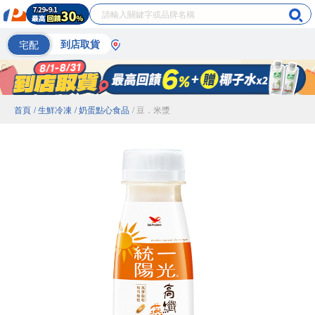
宅配
到店取貨
首頁
/ 生鮮冷凍
/ 奶蛋點心食品
/ 豆．米漿