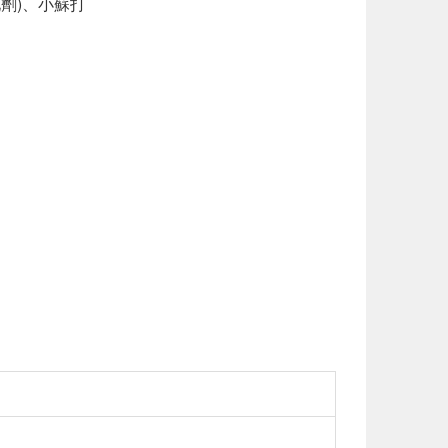
劑)、小蘇打