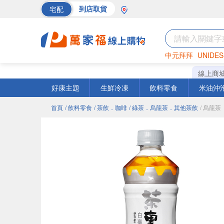
宅配
到店取貨
中元拜拜
UNIDES
海苔
巧克力
罐頭
線上商
好康主題
生鮮冷凍
飲料零食
米油沖
首頁
/ 飲料零食
/ 茶飲．咖啡
/ 綠茶．烏龍茶．其他茶飲
/ 烏龍茶