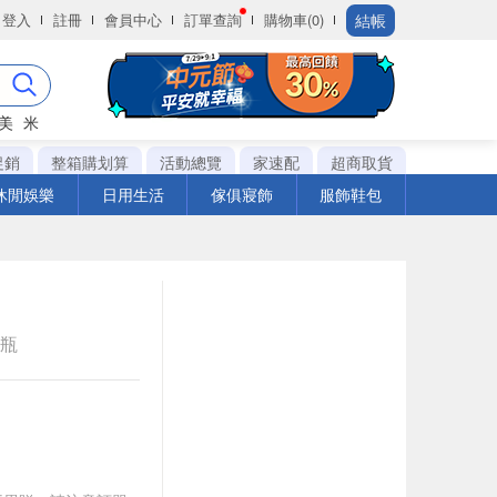
結帳
登入
註冊
會員中心
訂單查詢
購物車(0)
美
米
促銷
整箱購划算
活動總覽
家速配
超商取貨
休閒娛樂
日用生活
傢俱寢飾
服飾鞋包
e瓶