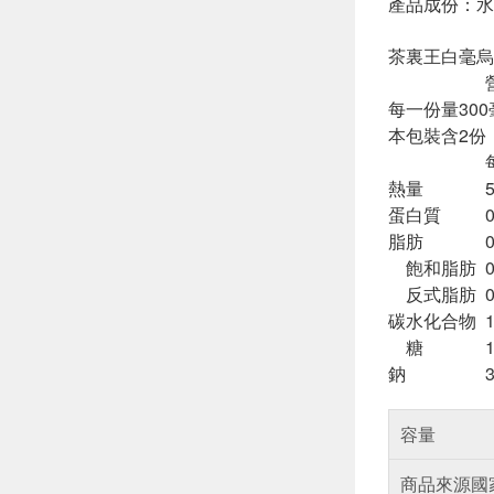
產品成份：水
茶裏王白毫烏龍
每一份量300
本包裝含2份
熱量
蛋白質
脂肪
飽和脂肪
反式脂肪
碳水化合物
糖
鈉
容量
商品來源國