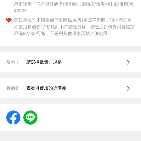
品不適用，不得與其他促銷活動/加價購/折價券/折扣碼併用)離
$2000
即日起-9/1 不限金額下單贈$200券(單筆不累贈，請注意訂單
如使用折價券/折扣碼則不符贈送資格，贈送之折價券消費指定
品滿$2,000可折，不得與其他優惠活動合併使用)
規格：
請選擇數量、規格
折價券
查看可使用的折價券