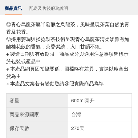
商品資訊
配送及售後服務說明
◎青心烏龍茶屬半發酵之烏龍茶，風味呈現茶葉自然的青
香及花香。
◎採用萎凋與揉捻製茶技術呈現青心烏龍茶清柔淡雅有如
蘭桂花般的香氣，茶香縈繞，入口甘韻不絕。
※ 製造日期與有效期限，商品成分與適用注意事項皆標示
於包裝或產品中
※ 本產品網頁因拍攝關係，圖檔略有差異，實際以廠商出
貨為主
※ 本產品文案若有變動敬請參照實際商品為準
容量
600ml毫升
商品來源國家
台灣
保存天數
270天