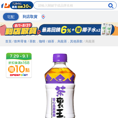
宅配
到店取貨
首頁
/ 飲料零食
/ 茶飲．咖啡
/ 綠茶．烏龍茶．其他茶飲
/ 烏龍茶