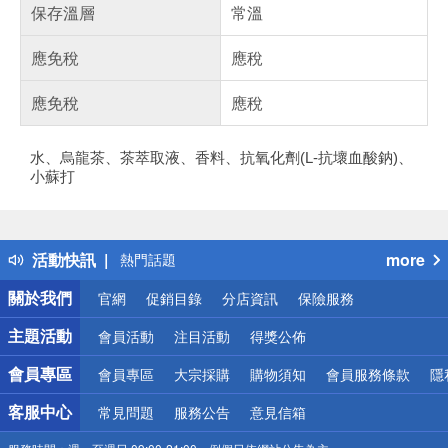
保存溫層
常溫
應免稅
應稅
應免稅
應稅
水、烏龍茶、茶萃取液、香料、抗氧化劑(L-抗壞血酸鈉)、
小蘇打
偏遠地區配送
詐騙網頁！請小心！
得獎公告
活動快訊
more
熱門話題
銀行優惠
關於我們
官網
促銷目錄
分店資訊
保險服務
偏遠地區配送
詐騙網頁！請小心！
主題活動
會員活動
注目活動
得獎公佈
會員專區
會員專區
大宗採購
購物須知
會員服務條款
隱
客服中心
常見問題
服務公告
意見信箱