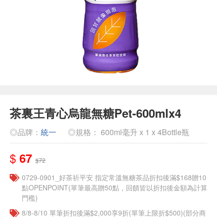
茶裏王青心烏龍無糖Pet-600mlx4
◎品牌：
統一
◎規格： 600ml毫升 x 1 x 4Bottle瓶
$
67
$72
​​0729-0901_好茶祈平安 指定常溫無糖茶品折扣後滿$168贈10
點OPENPOINT(單筆最高贈50點，回饋皆以折扣後金額為計算
門檻)
8/8-8/10 單筆折扣後滿$2,000享9折(單筆上限折$500)(部分商