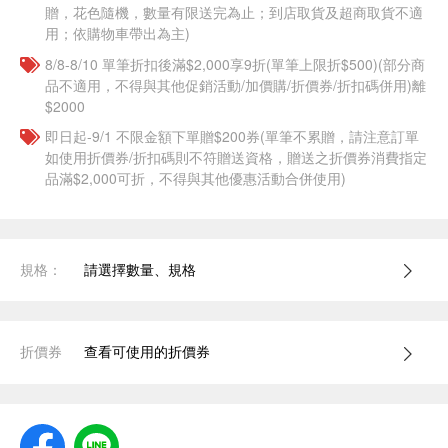
贈，花色隨機，數量有限送完為止；到店取貨及超商取貨不適
用；依購物車帶出為主)
8/8-8/10 單筆折扣後滿$2,000享9折(單筆上限折$500)(部分商
品不適用，不得與其他促銷活動/加價購/折價券/折扣碼併用)離
$2000
即日起-9/1 不限金額下單贈$200券(單筆不累贈，請注意訂單
如使用折價券/折扣碼則不符贈送資格，贈送之折價券消費指定
品滿$2,000可折，不得與其他優惠活動合併使用)
規格：
請選擇數量、規格
折價券
查看可使用的折價券