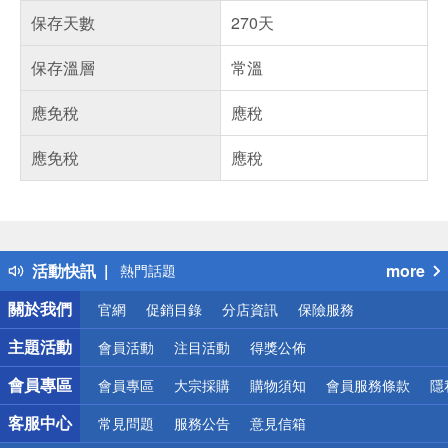
保存天數
270天
保存溫層
常溫
應免稅
應稅
應免稅
應稅
偏遠地區配送
詐騙網頁！請小心！
得獎公告
活動快訊
more
熱門話題
銀行優惠
關於我們
官網
促銷目錄
分店資訊
保險服務
偏遠地區配送
詐騙網頁！請小心！
主題活動
會員活動
注目活動
得獎公佈
會員專區
會員專區
大宗採購
購物須知
會員服務條款
隱
客服中心
常見問題
服務公告
意見信箱