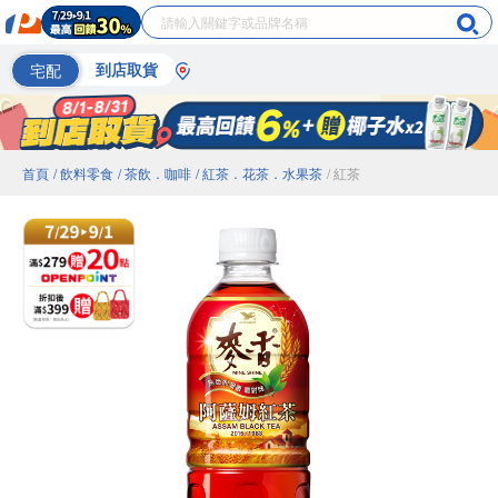
宅配
到店取貨
首頁
/ 飲料零食
/ 茶飲．咖啡
/ 紅茶．花茶．水果茶
/ 紅茶