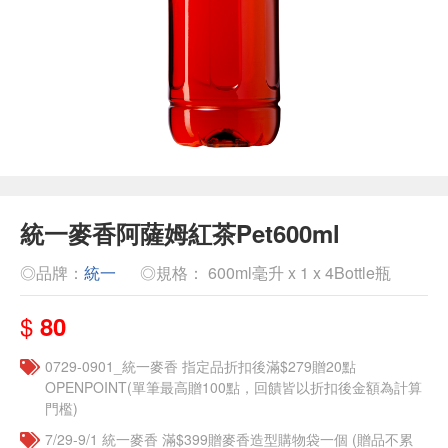
統一麥香阿薩姆紅茶Pet600ml
◎品牌：
統一
◎規格： 600ml毫升 x 1 x 4Bottle瓶
$
80
0729-0901_統一麥香​ 指定品折扣後滿$279贈20點
OPENPOINT(單筆最高贈100點，回饋皆以折扣後金額為計算
門檻)
7/29-9/1 統一麥香​ 滿$399贈麥香造型購物袋一個​ (贈品不累