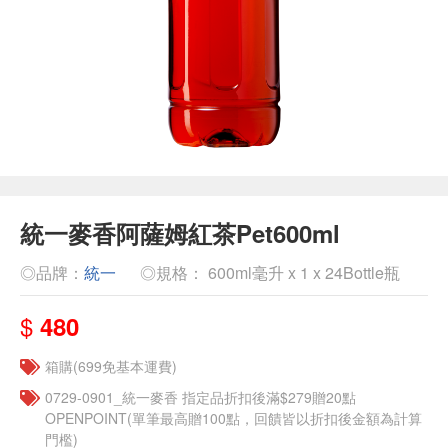
統一麥香阿薩姆紅茶Pet600ml
◎品牌：
統一
◎規格： 600ml毫升 x 1 x 24Bottle瓶
$
480
箱購(699免基本運費)
0729-0901_統一麥香​ 指定品折扣後滿$279贈20點
OPENPOINT(單筆最高贈100點，回饋皆以折扣後金額為計算
門檻)