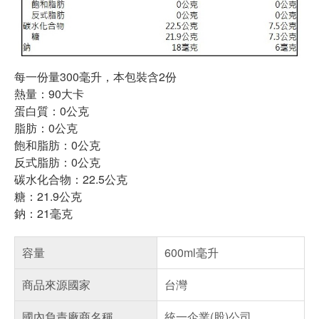
每一份量300毫升，本包裝含2份
熱量：90大卡
蛋白質：0公克
脂肪：0公克
飽和脂肪：0公克
反式脂肪：0公克
碳水化合物：22.5公克
糖：21.9公克
鈉：21毫克
容量
600ml毫升
商品來源國家
台灣
國內負責廠商名稱
統一企業(股)公司