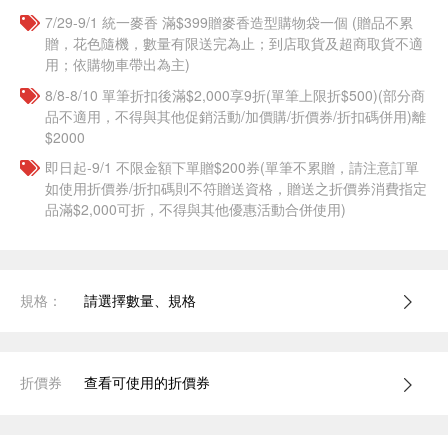
7/29-9/1 統一麥香​ 滿$399贈麥香造型購物袋一個​ (贈品不累
贈，花色隨機，數量有限送完為止；到店取貨及超商取貨不適
用；依購物車帶出為主)
8/8-8/10 單筆折扣後滿$2,000享9折(單筆上限折$500)(部分商
品不適用，不得與其他促銷活動/加價購/折價券/折扣碼併用)離
$2000
即日起-9/1 不限金額下單贈$200券(單筆不累贈，請注意訂單
如使用折價券/折扣碼則不符贈送資格，贈送之折價券消費指定
品滿$2,000可折，不得與其他優惠活動合併使用)
規格：
請選擇數量、規格
折價券
查看可使用的折價券