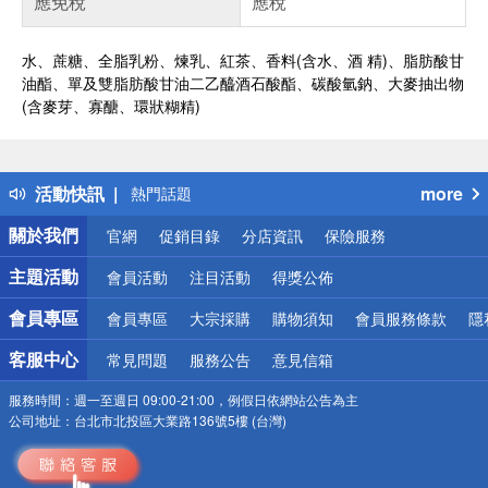
應免稅
應稅
水、蔗糖、全脂乳粉、煉乳、紅茶、香料(含水、酒 精)、脂肪酸甘
油酯、單及雙脂肪酸甘油二乙醯酒石酸酯、碳酸氫鈉、大麥抽出物
(含麥芽、寡醣、環狀糊精)
偏遠地區配送
詐騙網頁！請小心！
得獎公告
活動快訊
more
熱門話題
銀行優惠
關於我們
官網
促銷目錄
分店資訊
保險服務
偏遠地區配送
詐騙網頁！請小心！
主題活動
會員活動
注目活動
得獎公佈
會員專區
會員專區
大宗採購
購物須知
會員服務條款
隱
客服中心
常見問題
服務公告
意見信箱
服務時間：
週一至週日 09:00-21:00，例假日依網站公告為主
公司地址：
台北市北投區大業路136號5樓 (台灣)