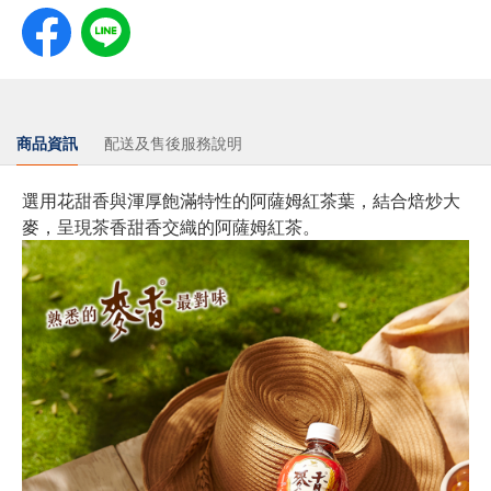
商品資訊
配送及售後服務說明
選用花甜香與渾厚飽滿特性的阿薩姆紅茶葉，結合焙炒大
麥，呈現茶香甜香交織的阿薩姆紅茶。