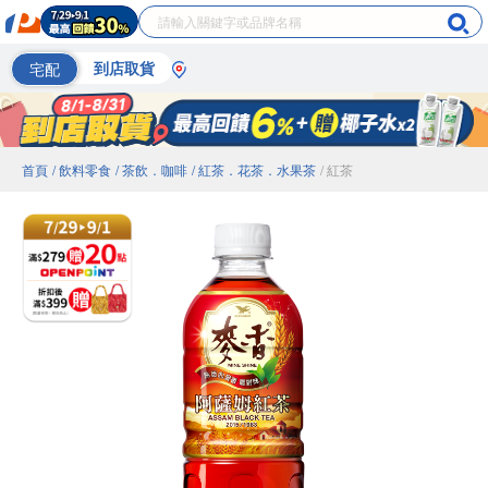
宅配
到店取貨
首頁
/ 飲料零食
/ 茶飲．咖啡
/ 紅茶．花茶．水果茶
/ 紅茶