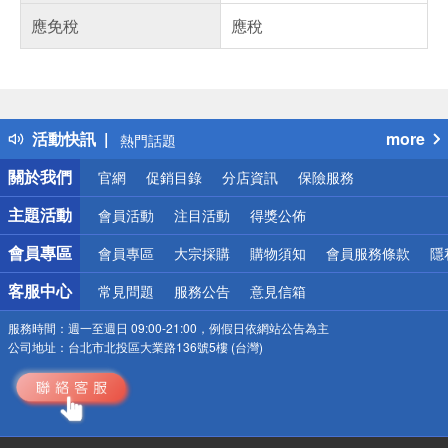
應免稅
應稅
偏遠地區配送
詐騙網頁！請小心！
得獎公告
活動快訊
more
熱門話題
銀行優惠
關於我們
官網
促銷目錄
分店資訊
保險服務
偏遠地區配送
詐騙網頁！請小心！
主題活動
會員活動
注目活動
得獎公佈
會員專區
會員專區
大宗採購
購物須知
會員服務條款
隱
客服中心
常見問題
服務公告
意見信箱
服務時間：
週一至週日 09:00-21:00，例假日依網站公告為主
公司地址：
台北市北投區大業路136號5樓 (台灣)