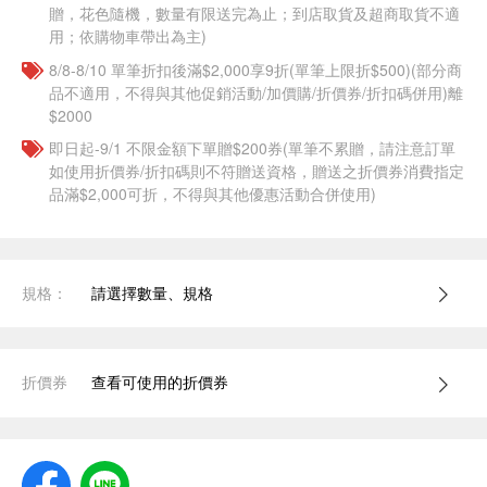
贈，花色隨機，數量有限送完為止；到店取貨及超商取貨不適
用；依購物車帶出為主)
8/8-8/10 單筆折扣後滿$2,000享9折(單筆上限折$500)(部分商
品不適用，不得與其他促銷活動/加價購/折價券/折扣碼併用)離
$2000
即日起-9/1 不限金額下單贈$200券(單筆不累贈，請注意訂單
如使用折價券/折扣碼則不符贈送資格，贈送之折價券消費指定
品滿$2,000可折，不得與其他優惠活動合併使用)
規格：
請選擇數量、規格
折價券
查看可使用的折價券