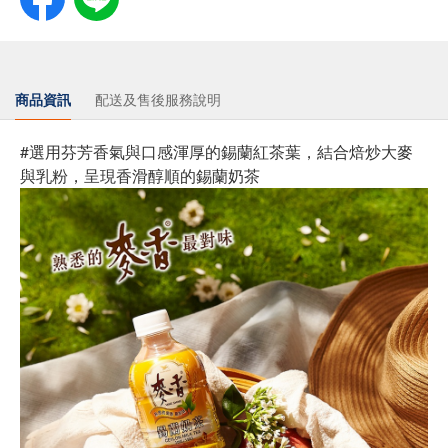
商品資訊
配送及售後服務說明
#選用芬芳香氣與口感渾厚的錫蘭紅茶葉，結合焙炒大麥
與乳粉，呈現香滑醇順的錫蘭奶茶