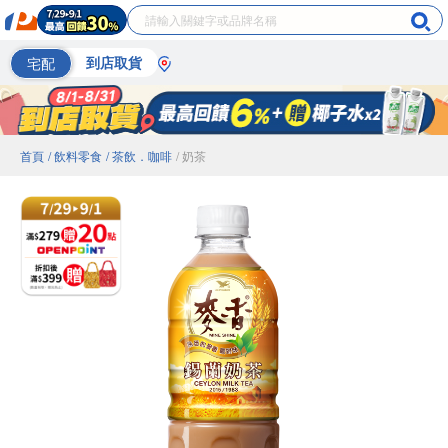
宅配
到店取貨
首頁
/ 飲料零食
/ 茶飲．咖啡
/ 奶茶