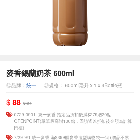
麥香錫蘭奶茶 600ml
◎品牌：
統一
◎規格： 600ml毫升 x 1 x 4Bottle瓶
$
88
$104
0729-0901_統一麥香​ 指定品折扣後滿$279贈20點
OPENPOINT(單筆最高贈100點，回饋皆以折扣後金額為計算
門檻)
7/29-9/1 統一麥香​ 滿$399贈麥香造型購物袋一個​ (贈品不累