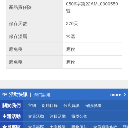
0506字第22AML0000550
產品責任險
號
保存天數
270天
保存溫層
常溫
應免稅
應稅
應免稅
應稅
偏遠地區配送
詐騙網頁！請小心！
得獎公告
活動快訊
more
熱門話題
銀行優惠
關於我們
官網
促銷目錄
分店資訊
保險服務
偏遠地區配送
詐騙網頁！請小心！
主題活動
會員活動
注目活動
得獎公佈
會員專區
會員專區
大宗採購
購物須知
會員服務條款
隱