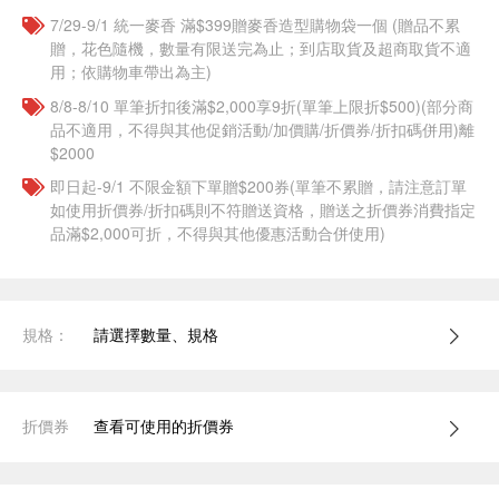
7/29-9/1 統一麥香​ 滿$399贈麥香造型購物袋一個​ (贈品不累
贈，花色隨機，數量有限送完為止；到店取貨及超商取貨不適
用；依購物車帶出為主)
8/8-8/10 單筆折扣後滿$2,000享9折(單筆上限折$500)(部分商
品不適用，不得與其他促銷活動/加價購/折價券/折扣碼併用)離
$2000
即日起-9/1 不限金額下單贈$200券(單筆不累贈，請注意訂單
如使用折價券/折扣碼則不符贈送資格，贈送之折價券消費指定
品滿$2,000可折，不得與其他優惠活動合併使用)
規格：
請選擇數量、規格
折價券
查看可使用的折價券