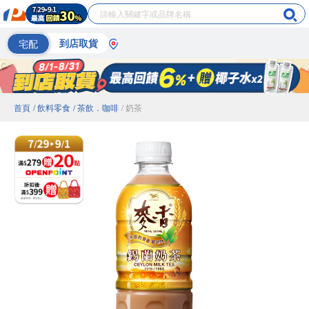
宅配
到店取貨
首頁
/ 飲料零食
/ 茶飲．咖啡
/ 奶茶