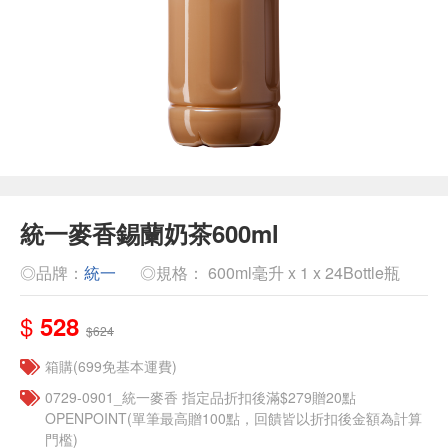
統一麥香錫蘭奶茶600ml
◎品牌：
統一
◎規格： 600ml毫升 x 1 x 24Bottle瓶
$
528
$624
箱購(699免基本運費)
0729-0901_統一麥香​ 指定品折扣後滿$279贈20點
OPENPOINT(單筆最高贈100點，回饋皆以折扣後金額為計算
門檻)