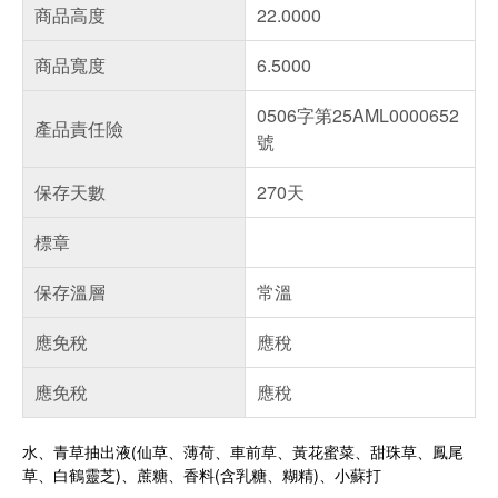
商品高度
22.0000
商品寬度
6.5000
0506字第25AML0000652
產品責任險
號
保存天數
270天
標章
保存溫層
常溫
應免稅
應稅
應免稅
應稅
水、青草抽出液(仙草、薄荷、車前草、黃花蜜菜、甜珠草、鳳尾
草、白鶴靈芝)、蔗糖、香料(含乳糖、糊精)、小蘇打
偏遠地區配送