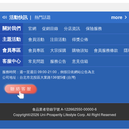
詐騙網頁！請小心！
得獎公告
活動快訊
more
熱門話題
銀行優惠
關於我們
官網
促銷目錄
分店資訊
保險服務
偏遠地區配送
詐騙網頁！請小心！
主題活動
會員活動
注目活動
得獎公佈
會員專區
會員專區
大宗採購
購物須知
會員服務條款
隱
客服中心
常見問題
服務公告
意見信箱
服務時間：
週一至週日 09:00-21:00，例假日依網站公告為主
公司地址：
台北市北投區大業路136號5樓 (台灣)
食品業者登錄字號 A-122662550-00000-6
Copyright©2026 Uni-Prosperity Lifestyle Corp. All Right Reserved