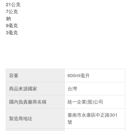
21公克
7公克
鈉
9毫克
3毫克
容量
600ml毫升
商品來源國家
台灣
國內負責廠商名稱
統一企業(股)公司
臺南市永康區中正路301
製造商地址
號