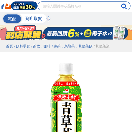
宅配
到店取貨
首頁
/ 飲料零食
/ 茶飲．咖啡
/ 綠茶．烏龍茶．其他茶飲
/ 其他茶類