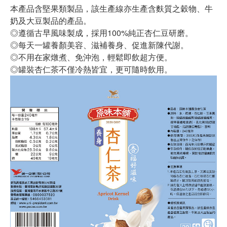
本產品含堅果類製品，該生產線亦生產含麩質之穀物、牛
奶及大豆製品的產品。
◎遵循古早風味製成，採用100%純正杏仁豆研磨。
◎每天一罐養顏美容、滋補養身、促進新陳代謝。
◎不用在家燉煮、免沖泡，輕鬆即飲超方便。
◎罐裝杏仁茶不僅冷熱皆宜，更可隨時飲用。