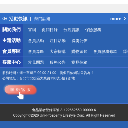
偏遠地區配送
詐騙網頁！請小心！
得獎公告
活動快訊
more
熱門話題
銀行優惠
關於我們
官網
促銷目錄
分店資訊
保險服務
偏遠地區配送
詐騙網頁！請小心！
主題活動
會員活動
注目活動
得獎公佈
會員專區
會員專區
大宗採購
購物須知
會員服務條款
隱
客服中心
常見問題
服務公告
意見信箱
服務時間：
週一至週日 09:00-21:00，例假日依網站公告為主
公司地址：
台北市北投區大業路136號5樓 (台灣)
食品業者登錄字號 A-122662550-00000-6
Copyright©2026 Uni-Prosperity Lifestyle Corp. All Right Reserved