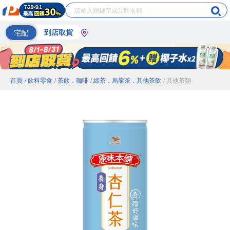
宅配
到店取貨
首頁
/ 飲料零食
/ 茶飲．咖啡
/ 綠茶．烏龍茶．其他茶飲
/ 其他茶類