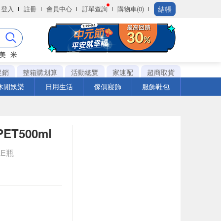
結帳
登入
註冊
會員中心
訂單查詢
購物車(0)
美
米
促銷
整箱購划算
活動總覽
家速配
超商取貨
休閒娛樂
日用生活
傢俱寢飾
服飾鞋包
ET500ml
LE瓶