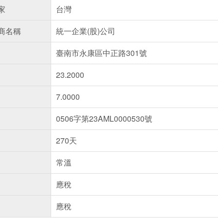
家
台灣
商名稱
統一企業(股)公司
臺南市永康區中正路301號
23.2000
7.0000
0506字第23AML0000530號
270天
常溫
應稅
應稅