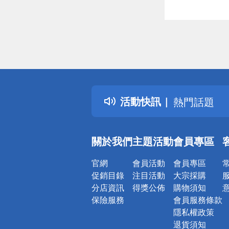
偏遠地區配
詐騙網頁！
得獎公告
活動快訊
熱門話題
銀行優惠
偏遠地區配
關於我們
主題活動
會員專區
詐騙網頁！
官網
會員活動
會員專區
促銷目錄
注目活動
大宗採購
分店資訊
得獎公佈
購物須知
保險服務
會員服務條款
隱私權政策
退貨須知