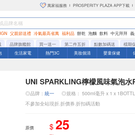
萬家福服務
PROSPERITY PLAZA APP下載
IGN
父親節送禮
冷氣最高省萬
福利品
餅乾
泡麵
飲料
中元拜拜
義
衛生紙
城
品牌旗艦館
買一送一
第二件五折
點數加碼送
檔期
泡
生活家電
熱門3C
美妝個清
嬰童保健
UNI SPARKLING檸檬風味氣泡水P
◎品牌：
統一
◎規格： 500ml毫升 x 1 x 1BOTT
不參加全站現折.折價券.折扣碼活動
25
$
原價