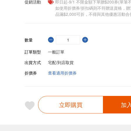
促銷活動
即日起-9/1 不限金額下單贈$200券(單
如使用折價券/折扣碼則不符贈送資格，
品滿$2,000可折，不得與其他優惠活動合
數量
訂單類型
一般訂單
出貨方式
宅配/到店取貨
折價券
查看適用折價券
立即購買
加