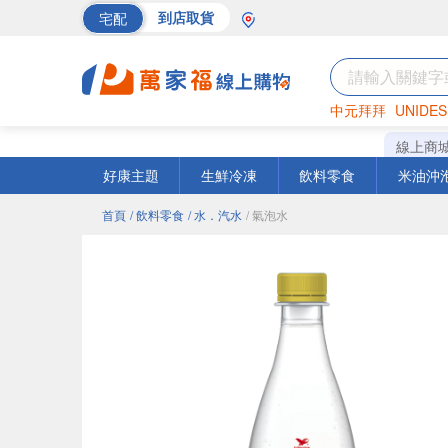
宅配
到店取貨
中元拜拜
UNIDES
海苔
巧克力
罐頭
線上商
好康主題
生鮮冷凍
飲料零食
米油沖
首頁
/ 飲料零食
/ 水．汽水
/ 氣泡水