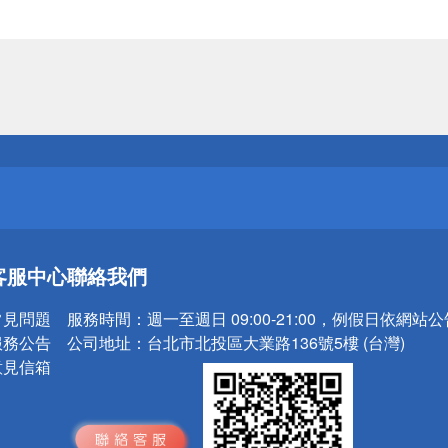
送
請小心！
送
客服中心
聯絡我們
請小心！
常見問題
服務時間：
週一至週日 09:00-21:00，例假日依網站
服務公告
公司地址：
台北市北投區大業路136號5樓 (台灣)
意見信箱