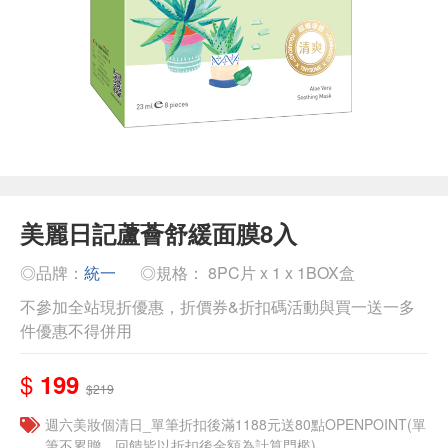
美麗日記蘆薈舒緩面膜8入
◎品牌：
統一
◎規格： 8PC片 x 1 x 1BOX盒
不參加全站現折優惠，折價券&折扣碼活動與買一送一多
件優惠不得併用
$
199
$219
週六美妝個清日_單筆折扣後滿1188元送80點OPENPOINT(單
筆不累贈，回饋皆以折扣後金額為計算門檻)