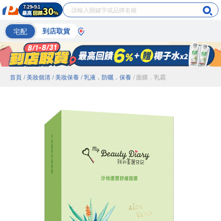
宅配
到店取貨
首頁
/ 美妝個清
/ 美妝保養
/ 乳液．防曬．保養
/ 面膜．乳霜