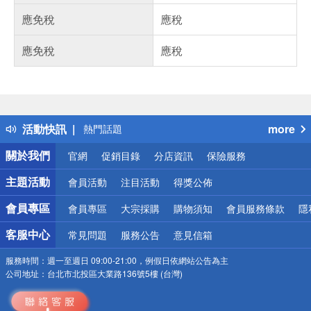
應免稅
應稅
應免稅
應稅
偏遠地區配送
詐騙網頁！請小心！
得獎公告
活動快訊
more
熱門話題
銀行優惠
關於我們
官網
促銷目錄
分店資訊
保險服務
偏遠地區配送
詐騙網頁！請小心！
主題活動
會員活動
注目活動
得獎公佈
會員專區
會員專區
大宗採購
購物須知
會員服務條款
隱
客服中心
常見問題
服務公告
意見信箱
服務時間：
週一至週日 09:00-21:00，例假日依網站公告為主
公司地址：
台北市北投區大業路136號5樓 (台灣)