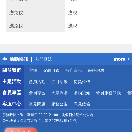
應免稅
應稅
應免稅
應稅
偏遠地區配送
詐騙網頁！請小心！
得獎公告
活動快訊
more
熱門話題
銀行優惠
關於我們
官網
促銷目錄
分店資訊
保險服務
偏遠地區配送
詐騙網頁！請小心！
主題活動
會員活動
注目活動
得獎公佈
會員專區
會員專區
大宗採購
購物須知
會員服務條款
隱
客服中心
常見問題
服務公告
意見信箱
服務時間：
週一至週日 09:00-21:00，例假日依網站公告為主
公司地址：
台北市北投區大業路136號5樓 (台灣)