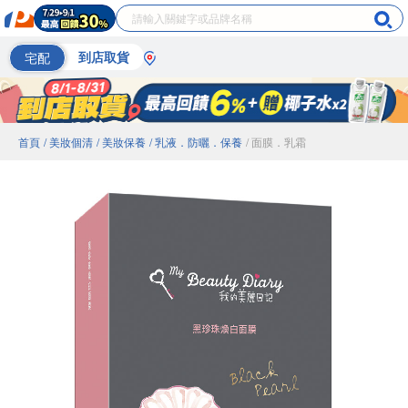
宅配
到店取貨
首頁
/ 美妝個清
/ 美妝保養
/ 乳液．防曬．保養
/ 面膜．乳霜