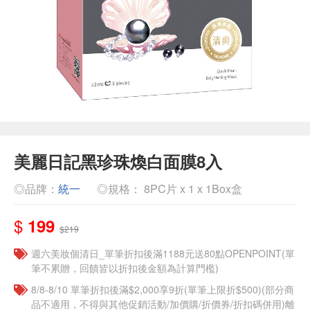
美麗日記黑珍珠煥白面膜8入
◎品牌：
統一
◎規格： 8PC片 x 1 x 1Box盒
$
199
$219
週六美妝個清日_單筆折扣後滿1188元送80點OPENPOINT(單
筆不累贈，回饋皆以折扣後金額為計算門檻)
8/8-8/10 單筆折扣後滿$2,000享9折(單筆上限折$500)(部分商
品不適用，不得與其他促銷活動/加價購/折價券/折扣碼併用)離