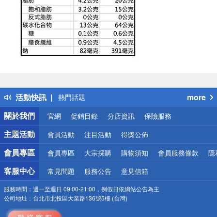
偏遠地區配送
詐騙網頁！請小心！
得獎公告
活動快訊
more
熱門話題
銀行優惠
關於我們
官網
促銷目錄
分店資訊
保險服務
偏遠地區配送
詐騙網頁！請小心！
主題活動
會員活動
注目活動
得獎公佈
會員專區
會員專區
大宗採購
購物須知
會員服務條款
隱
客服中心
常見問題
服務公告
意見信箱
服務時間：
週一至週日 09:00-21:00，例假日依網站公告為主
公司地址：
台北市北投區大業路136號5樓 (台灣)