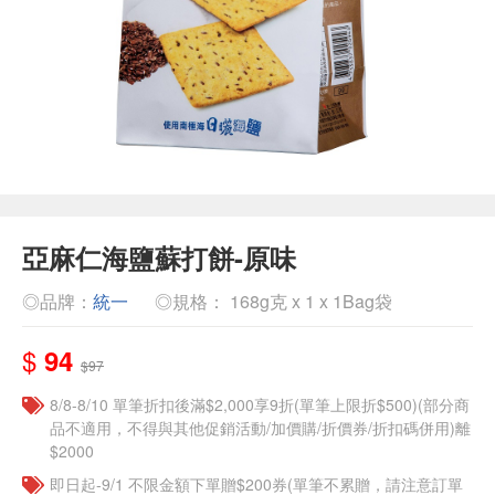
亞麻仁海鹽蘇打餅-原味
◎品牌：
統一
◎規格： 168g克 x 1 x 1Bag袋
$
94
$97
8/8-8/10 單筆折扣後滿$2,000享9折(單筆上限折$500)(部分商
品不適用，不得與其他促銷活動/加價購/折價券/折扣碼併用)離
$2000
即日起-9/1 不限金額下單贈$200券(單筆不累贈，請注意訂單