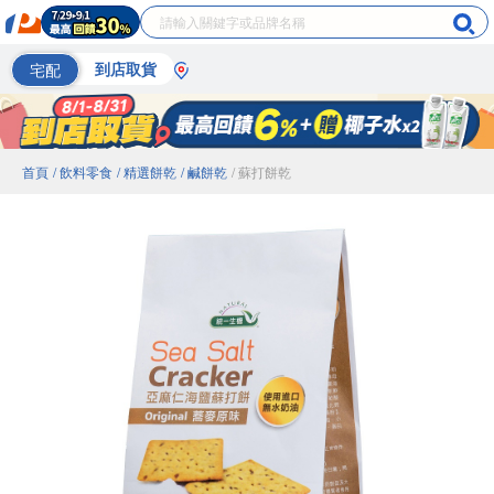
宅配
到店取貨
首頁
/ 飲料零食
/ 精選餅乾
/ 鹹餅乾
/ 蘇打餅乾