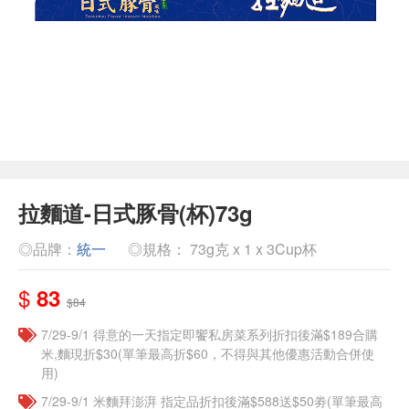
拉麵道-日式豚骨(杯)73g
◎品牌：
統一
◎規格： 73g克 x 1 x 3Cup杯
$
83
$84
7/29-9/1 得意的一天指定即饗私房菜系列折扣後滿$189合購
米,麵現折$30(單筆最高折$60，不得與其他優惠活動合併使
用)
7/29-9/1 米麵拜澎湃 指定品折扣後滿$588送$50劵(單筆最高