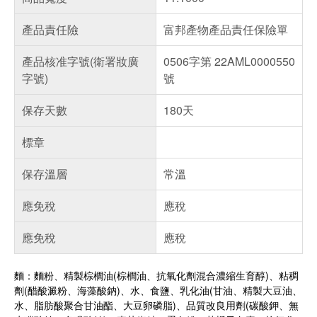
產品責任險
富邦產物產品責任保險單
產品核准字號(衛署妝廣
0506字第 22AML0000550
字號)
號
保存天數
180天
標章
保存溫層
常溫
應免稅
應稅
應免稅
應稅
麵：麵粉、精製棕櫚油(棕櫚油、抗氧化劑混合濃縮生育醇)、粘稠
劑(醋酸澱粉、海藻酸鈉)、水、食鹽、乳化油(甘油、精製大豆油、
水、脂肪酸聚合甘油酯、大豆卵磷脂)、品質改良用劑(碳酸鉀、無