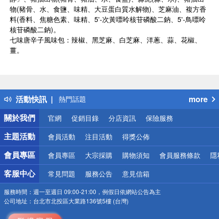
物(豬骨、水、食鹽、味精、大豆蛋白質水解物)、芝麻油、複方香
料(香料、焦糖色素、味精、5'-次黃嘌呤核苷磷酸二鈉、5'-鳥嘌呤
核苷磷酸二鈉)。
七味唐辛子風味包：辣椒、黑芝麻、白芝麻、洋蔥、蒜、花椒、
薑。
偏遠地區配送
詐騙網頁！請小心！
得獎公告
活動快訊
more
熱門話題
銀行優惠
關於我們
官網
促銷目錄
分店資訊
保險服務
偏遠地區配送
詐騙網頁！請小心！
主題活動
會員活動
注目活動
得獎公佈
會員專區
會員專區
大宗採購
購物須知
會員服務條款
隱
客服中心
常見問題
服務公告
意見信箱
服務時間：
週一至週日 09:00-21:00，例假日依網站公告為主
公司地址：
台北市北投區大業路136號5樓 (台灣)