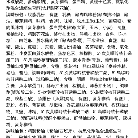
水碳酸鈉、多磷酸鈉)、麥芽糊精、蛋白粉、黃梔子色素、抗氧化
劑混合濃縮生育醇(含精製芥花油)。
調味粉包：脫脂乳粉、食鹽、乳糖、豬肉風味粉(豬肉抽出物、豬
油、麥芽糊精、味精、食鹽)、味精、脫水玉米(玉米、葡萄糖)、豬
肉風味粉〔麥芽糊精、蛋白質水解物(大豆、玉米、小麥)、食鹽、
豬抽出物、精製芥花油、酵母抽出物、洋蔥抽出粉、香料、D-木
糖〕、白芝麻、脫水豬肉片〔豬肉(臺灣)、玉米澱粉、食鹽、味
精、醬油、蔗糖〕、蔗糖、醬油粉(醬油、麥芽糊精、食鹽、氧化
澱粉、小麥蛋白質水解物、焦糖色素、檸檬酸、5'-次黃嘌呤核苷磷
酸二鈉、5'-鳥嘌呤核苷磷酸二鈉)、脫水青蔥(青蔥、葡萄糖)、酵
母抽出粉(酵母抽出物、食鹽、葵花油)、豬肉風味粉〔麥芽糊精、
豬油、醬油、調味劑(味精、5'-次黃嘌呤核苷磷酸二鈉、5'-鳥嘌呤
核苷磷酸二鈉、琥珀酸二鈉)、食鹽、明膠、豬抽出物(豬抽出物、
蔗糖、魚水解蛋白)、酵母抽出物、棕櫚油、洋蔥抽出物〕、調味
劑(琥珀酸二鈉、5’-次黃嘌呤核苷磷酸二鈉、5’-鳥嘌呤核苷磷酸二
鈉、胺基乙酸)、魚露粉〔魚露(鯷魚、食鹽)、麥芽糊精、食鹽〕、
蒜粉、香料、葡萄糖、胡椒粉、香菇風味粉(麥芽糊精、香菇抽出
物、食鹽、味精、5'-次黃嘌呤核苷磷酸二鈉、5'-鳥嘌呤核苷磷酸
二鈉)、醱酵調味料(醱酵小麥蛋白、酵母抽出物、麥芽糊精)、辣椒
粉、麥芽糊精。
調味油包：精製豬油〔豬油(西班牙)、抗氧化劑混合濃縮生育
醇〕、豬抽出物(豬骨、豬油、水、食鹽)、蒜泥(蒜、水)、豬抽出