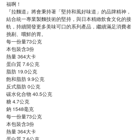
福啊！
『拉麵道』將會秉持著「堅持和風好味道」的品牌精神，
結合統一專業製麵技術的堅持，與日本精緻飲食文化的接
軌，持續開發更多美味可口的系列產品，繼續滿足消費者
挑剔、嚐鮮的胃。
每一份量73公克
本包裝含3份
熱量 364大卡
蛋白質 7.6公克
脂肪 19.0公克
飽和脂肪 9.9公克
反式脂肪 0公克
碳水化合物 40.5公克
糖 4.7公克
鈉 1548毫克
每一份量73公克
本包裝含3份
熱量 364大卡
蛋白質 7.6公克