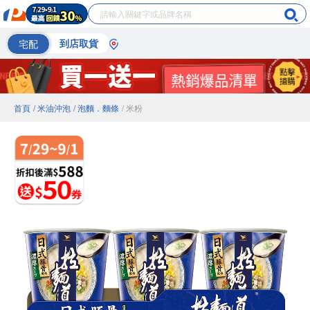
宅配
到店取貨
首頁
/ 米油沖泡
/ 泡麵．麵條
/ 米粉