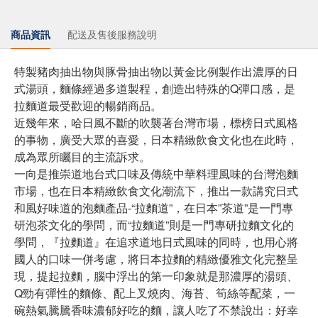
商品資訊
配送及售後服務說明
特製豬肉抽出物與豚骨抽出物以黃金比例製作出濃厚的日
式湯頭，麵條經過多道製程，創造出特殊的Q彈口感，是
拉麵道最受歡迎的暢銷商品。
近幾年來，哈日風不斷的吹襲著台灣市場，標榜日式風格
的事物，廣受大眾的喜愛，日本精緻飲食文化也在此時，
成為眾所矚目的主流訴求。
一向是推崇道地台式口味及傳統中華料理風味的台灣泡麵
市場，也在日本精緻飲食文化潮流下，推出一款講究日式
和風好味道的泡麵產品-“拉麵道”，在日本”茶道”是一門專
研泡茶文化的學問，而“拉麵道”則是一門專研拉麵文化的
學問，『拉麵道』在追求道地日式風味的同時，也用心將
國人的口味一併考慮，將日本拉麵的精緻優雅文化完整呈
現，提起拉麵，腦中浮出的第一印象就是那濃厚的湯頭、
Q勁有彈性的麵條、配上叉燒肉、海苔、筍絲等配菜，一
碗熱氣騰騰香味濃郁好吃的麵，讓人吃了不禁說出：好幸