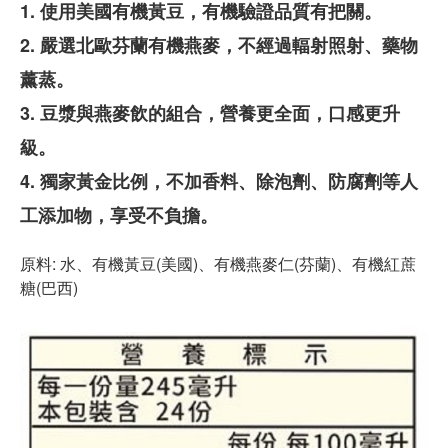
1. 使用美國有機黃豆，有機驗證品質有把關。
2. 嚴選北歐芬蘭有機燕麥，不經過輻射照射、藥物
薰蒸。
3. 豆漿與燕麥飲的組合，營養更全面，口感更升
級。
4. 獨家黃金比例，不加香料、除泡劑、防腐劑等人
工添加物，享受不負擔。
原料: 水、有機黃豆(美國)、有機燕麥仁(芬蘭)、有機紅蔗
糖(巴西)