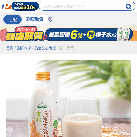
宅配
到店取貨
首頁
/ 生鮮冷凍
/ 奶蛋點心食品
/ 豆．米漿