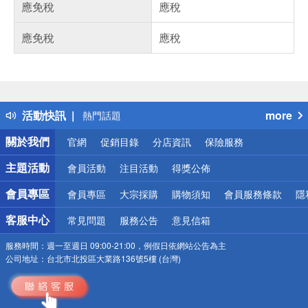
應免稅
應稅
應免稅
應稅
偏遠地區配送
詐騙網頁！請小心！
得獎公告
活動快訊
more
熱門話題
銀行優惠
關於我們
官網
促銷目錄
分店資訊
保險服務
偏遠地區配送
詐騙網頁！請小心！
主題活動
會員活動
注目活動
得獎公佈
會員專區
會員專區
大宗採購
購物須知
會員服務條款
隱
客服中心
常見問題
服務公告
意見信箱
服務時間：
週一至週日 09:00-21:00，例假日依網站公告為主
公司地址：
台北市北投區大業路136號5樓 (台灣)