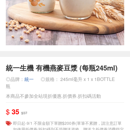
統一生機 有機燕麥豆漿 (每瓶245ml)
◎品牌：
統一
◎規格： 245ml毫升 x 1 x 1BOTTLE
瓶
本商品不參加全站現折優惠.折價券.折扣碼活動
$
35
$37
即日起-9/1 不限金額下單贈$200券(單筆不累贈，請注意訂單
如使用折價券/折扣碼則不符贈送資格，贈送之折價券消費指定