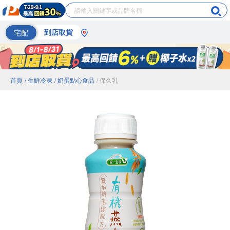
宅配
到店取貨
首頁
/ 生鮮冷凍
/ 奶蛋點心食品
/ 保久乳