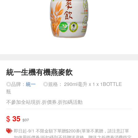
統一生機有機燕麥飲
◎品牌：
統一
◎規格： 290ml毫升 x 1 x 1BOTTLE
瓶
不參加全站現折.折價券.折扣碼活動
$
35
$37
即日起-9/1 不限金額下單贈$200券(單筆不累贈，請注意訂單
如使用折價券/折扣碼則不符贈送資格，贈送之折價券消費指定