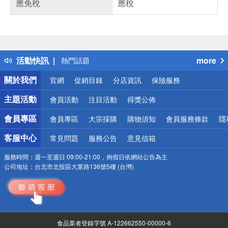
應免稅
應稅
偏遠地區配送
詐騙網頁！請小心！
得獎公告
活動快訊
more
熱門話題
銀行優惠
關於我們
官網
促銷目錄
分店資訊
保險服務
偏遠地區配送
詐騙網頁！請小心！
主題活動
會員活動
注目活動
得獎公佈
會員專區
會員專區
大宗採購
購物須知
會員服務條款
隱
客服中心
常見問題
服務公告
意見信箱
服務時間：
週一至週日 09:00-21:00，例假日依網站公告為主
公司地址：
台北市北投區大業路136號5樓 (台灣)
食品業者登錄字號 A-122662550-00000-6