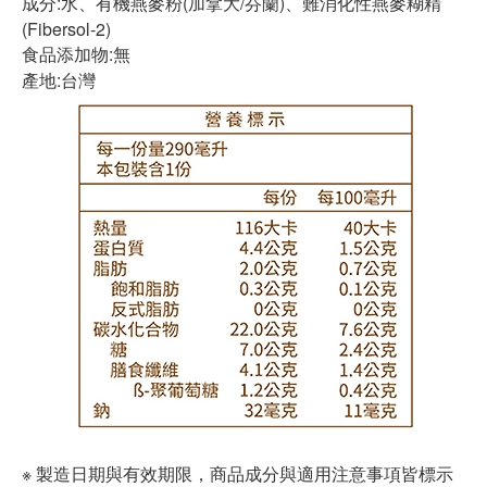
成分:水、有機燕麥粉(加拿大/芬蘭)、難消化性燕麥糊精
(Fibersol-2)
食品添加物:無
產地:台灣
※ 製造日期與有效期限，商品成分與適用注意事項皆標示