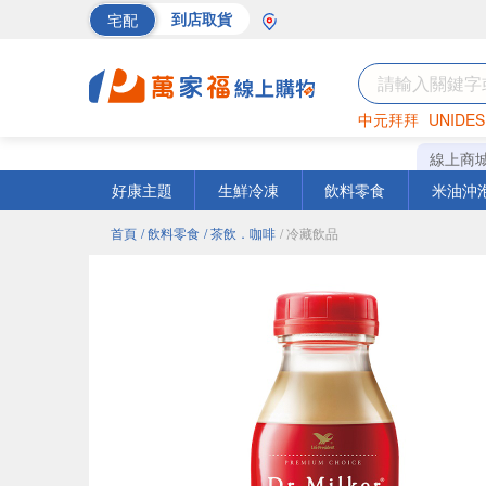
宅配
到店取貨
中元拜拜
UNIDES
海苔
巧克力
罐頭
線上商
好康主題
生鮮冷凍
飲料零食
米油沖
首頁
/ 飲料零食
/ 茶飲．咖啡
/ 冷藏飲品