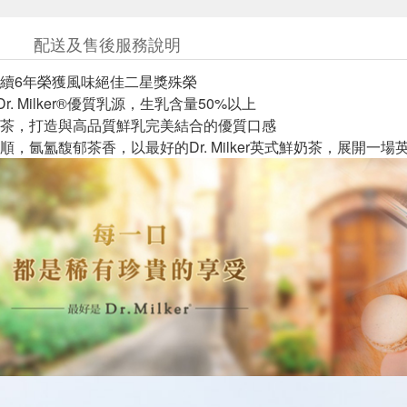
配送及售後服務說明
續6年榮獲風味絕佳二星獎殊榮
r. Milker®優質乳源，生乳含量50%以上
茶，打造與高品質鮮乳完美結合的優質口感
順，氤氳馥郁茶香，以最好的Dr. Milker英式鮮奶茶，展開一