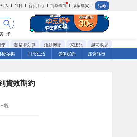
結帳
登入
註冊
會員中心
訂單查詢
購物車(0)
美
米
促銷
整箱購划算
活動總覽
家速配
超商取貨
休閒娛樂
日用生活
傢俱寢飾
服飾鞋包
實際到貨效期約
LE瓶