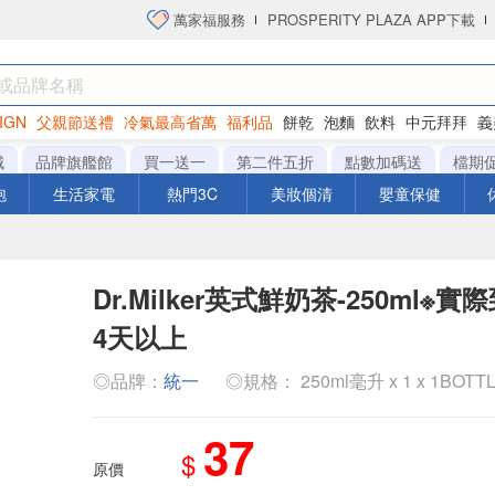
萬家福服務
PROSPERITY PLAZA APP下載
IGN
父親節送禮
冷氣最高省萬
福利品
餅乾
泡麵
飲料
中元拜拜
義
衛生紙
城
品牌旗艦館
買一送一
第二件五折
點數加碼送
檔期
泡
生活家電
熱門3C
美妝個清
嬰童保健
Dr.Milker英式鮮奶茶-250ml※
4天以上
◎品牌：
統一
◎規格： 250ml毫升 x 1 x 1BOTT
37
$
原價