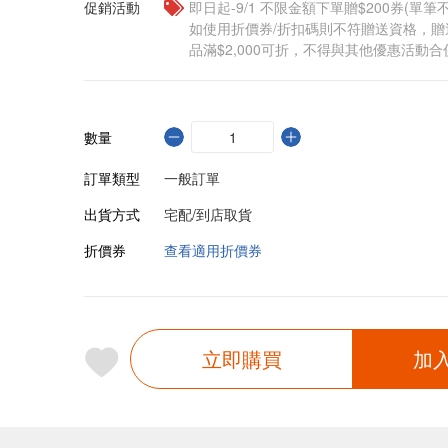
促銷活動
即日起-9/1 不限金額下單贈$200券(單
如使用折價券/折扣碼則不符贈送資格，
品滿$2,000可折，不得與其他優惠活動合
數量
訂單類型
一般訂單
出貨方式
宅配/到店取貨
折價券
查看適用折價券
立即購買
加