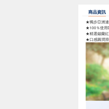
商品資訊
★獨步亞洲連
★100％使用D
★精選錫蘭紅
★口感圓潤滑