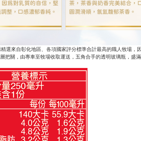
lker乳源精選來自彰化地區、各項國家評分標準合計最高的職人牧
層把關，由專車至牧場收取運送，五角合手的透明玻璃瓶，盛滿