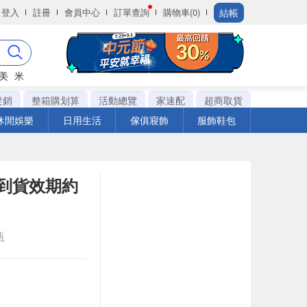
結帳
登入
註冊
會員中心
訂單查詢
購物車(0)
美
米
促銷
整箱購划算
活動總覽
家速配
超商取貨
休閒娛樂
日用生活
傢俱寢飾
服飾鞋包
際到貨效期約
瓶