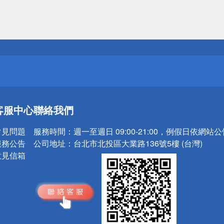
送
請小心！
送
客服中心
聯絡我們
請小心！
常見問題
服務時間：
週一至週日 09:00-21:00，例假日依網站
服務公告
公司地址：
台北市北投區大業路136號5樓 (台灣)
意見信箱