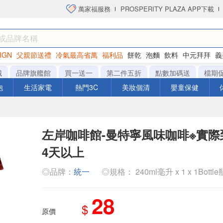
萬家福服務
PROSPERITY PLAZA APP下載
IGN
父親節送禮
冷氣最高省萬
福利品
餅乾
泡麵
飲料
中元拜拜
義
洋芋片
城
品牌旗艦館
買一送一
第二件五折
點數加碼送
檔期
泡
生活家電
熱門3C
美妝個清
嬰童保健
左岸咖啡館-曼特寧風味咖啡※實
4天以上
◎品牌：
統一
◎規格： 240ml毫升 x 1 x 1Bottle
28
$
原價