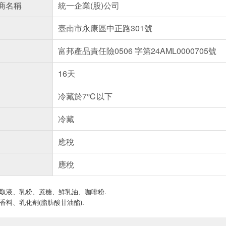
商名稱
統一企業(股)公司
臺南市永康區中正路301號
富邦產品責任險0506 字第24AML0000705號
16天
冷藏於7℃以下
冷藏
應稅
應稅
萃取液、乳粉、蔗糖、鮮乳油、咖啡粉.
香料、乳化劑(脂肪酸甘油酯).