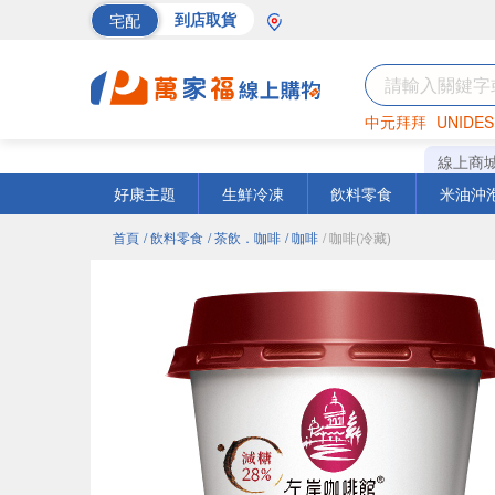
宅配
到店取貨
中元拜拜
UNIDES
巧克力
罐頭
海苔
線上商
好康主題
生鮮冷凍
飲料零食
米油沖
首頁
/ 飲料零食
/ 茶飲．咖啡
/ 咖啡
/ 咖啡(冷藏)