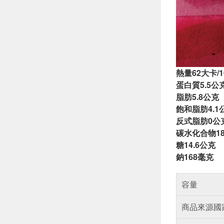
熱量62大卡/
蛋白質5.5公
脂肪5.8公克
飽和脂肪4.1
反式脂肪0公
碳水化合物18
糖14.6公克
鈉168毫克
容量
商品來源國