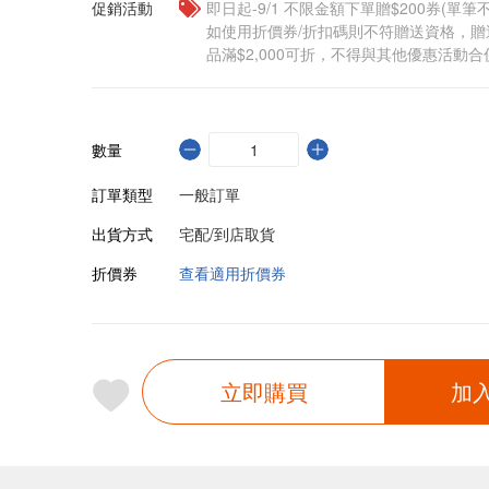
促銷活動
即日起-9/1 不限金額下單贈$200券(單
如使用折價券/折扣碼則不符贈送資格，
品滿$2,000可折，不得與其他優惠活動合
數量
訂單類型
一般訂單
出貨方式
宅配/到店取貨
折價券
查看適用折價券
立即購買
加