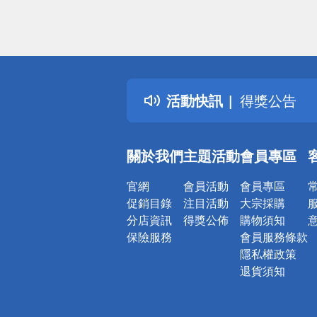
偏遠地區配
詐騙網頁！
得獎公告
活動快訊
熱門話題
銀行優惠
偏遠地區配
關於我們
主題活動
會員專區
詐騙網頁！
官網
會員活動
會員專區
促銷目錄
注目活動
大宗採購
分店資訊
得獎公佈
購物須知
保險服務
會員服務條款
隱私權政策
退貨須知