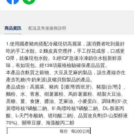
商品資訊
配送及售後服務說明
1.使用國產豬肉搭配冷藏現切高麗菜，讓消費者吃到最好
吃的手工水餃。2.麵皮真空攪拌，手工捏花成形，口感更
Q彈，就像現包水餃。3.經IQF急速冷凍鎖住水餃新鮮原
味，有如現包。經138項嚴格檢驗確保產品品質。
本產品含麩質之穀物、大豆及芝麻的製品，該生產線亦生
產含乳糖(牛奶來源)及螺貝類製品的產品。
產品成份：高麗菜、豬肉【(臺灣/西班牙)、豬脂(台灣)】、
麵粉、水、青蔥、樹薯澱粉、馬鈴薯澱粉、精製大豆油、
蔗糖、薑、食鹽、醬油、芝麻油、小麥蛋白、調味劑(5'-次
黃嘌呤核?磷酸二鈉、5'-鳥嘌呤核?磷酸二鈉、DL-胺基丙
酸、L-天門冬酸鈉、琥珀酸二鈉)、品質改良劑(D-山梨醇液
70%)、關華豆膠、海藻酸丙二醇