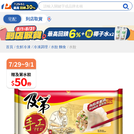
宅配
到店取貨
首頁
/ 生鮮冷凍
/ 冷凍調理
/ 水餃 麵食
/ 水餃