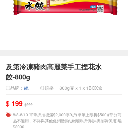
及第冷凍豬肉高麗菜手工捏花水
餃-800g
◎品牌：
統一
◎規格： 800g克 x 1 x 1BOX盒
$
199
$209
8/8-8/10 單筆折扣後滿$2,000享9折(單筆上限折$500)(部分商
品不適用，不得與其他促銷活動/加價購/折價券/折扣碼併用)離
$2000