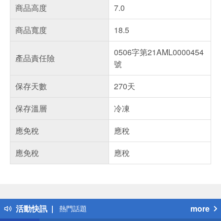
商品高度
7.0
商品寬度
18.5
0506字第21AML0000454
產品責任險
號
保存天數
270天
保存溫層
冷凍
應免稅
應稅
應免稅
應稅
偏遠地區配送
詐騙網頁！請小心！
得獎公告
活動快訊
more
熱門話題
銀行優惠