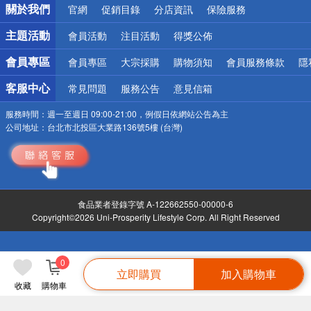
關於我們
官網
促銷目錄
分店資訊
保險服務
偏遠地區配送
詐騙網頁！請小心！
主題活動
會員活動
注目活動
得獎公佈
會員專區
會員專區
大宗採購
購物須知
會員服務條款
隱
客服中心
常見問題
服務公告
意見信箱
服務時間：
週一至週日 09:00-21:00，例假日依網站公告為主
公司地址：
台北市北投區大業路136號5樓 (台灣)
食品業者登錄字號 A-122662550-00000-6
Copyright©2026 Uni-Prosperity Lifestyle Corp. All Right Reserved
0
立即購買
加入購物車
收藏
購物車