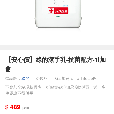
【安心價】綠的潔手乳-抗菌配方-1l加
侖
◎品牌：
綠的
◎規格： 1Gal加侖 x 1 x 1Bottle瓶
不參加全站現折優惠，折價券&折扣碼活動與買一送一多
件優惠不得併用
$
489
$490