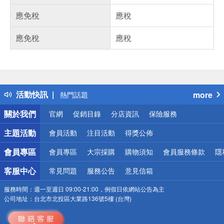
應免稅
應稅
應免稅
應稅
偏遠地區配送
詐騙網頁！請小心！
得獎公告
活動快訊
more
熱門話題
銀行優惠
關於我們
官網
促銷目錄
分店資訊
保險服務
偏遠地區配送
詐騙網頁！請小心！
主題活動
會員活動
注目活動
得獎公佈
會員專區
會員專區
大宗採購
購物須知
會員服務條款
隱
客服中心
常見問題
服務公告
意見信箱
服務時間：
週一至週日 09:00-21:00，例假日依網站公告為主
公司地址：
台北市北投區大業路136號5樓 (台灣)