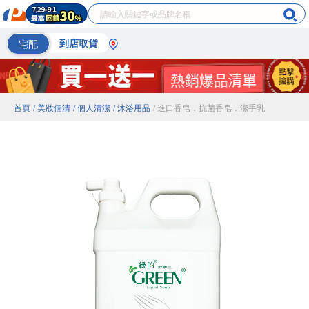
宅配
到店取貨
首頁
/ 美妝個清
/ 個人清潔
/ 沐浴用品
/ 進口香皂．抗菌香皂．潔手乳