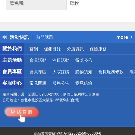
應免稅
應稅
偏遠地區配送
詐騙網頁！請小心！
得獎公告
活動快訊
more
熱門話題
銀行優惠
關於我們
官網
促銷目錄
分店資訊
保險服務
偏遠地區配送
詐騙網頁！請小心！
主題活動
會員活動
注目活動
得獎公佈
會員專區
會員專區
大宗採購
購物須知
會員服務條款
隱
客服中心
常見問題
服務公告
意見信箱
服務時間：
週一至週日 09:00-21:00，例假日依網站公告為主
公司地址：
台北市北投區大業路136號5樓 (台灣)
食品業者登錄字號 A-122662550-00000-6