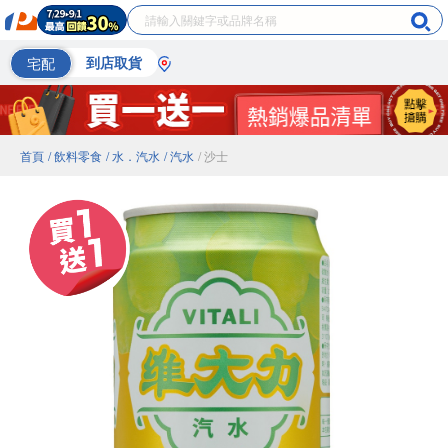
宅配
到店取貨
首頁
/ 飲料零食
/ 水．汽水
/ 汽水
/ 沙士