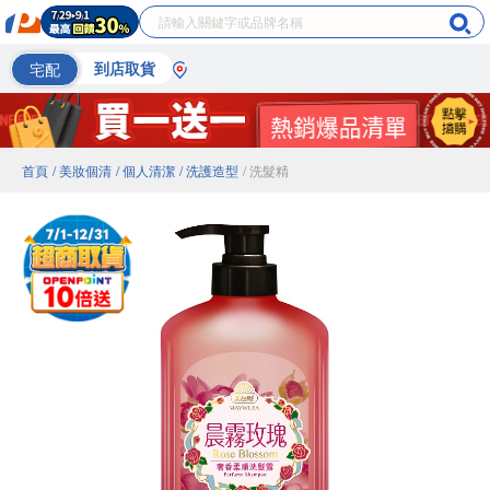
宅配
到店取貨
首頁
/ 美妝個清
/ 個人清潔
/ 洗護造型
/ 洗髮精