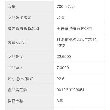
容量
700ml毫升
商品來源國家
台灣
國內負責廠商名稱
美吾華股份有限公司
桃園市楊梅區獅二路10、
製造商地址
12號
商品高度
22.6000
商品寬度
7.0000
尺寸(款式/樣式)
22.6
產品責任險
0012PDT00054
保存天數
3年