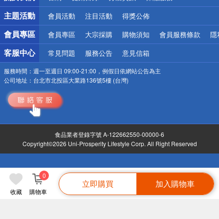
詐騙網頁！請小心！
主題活動
會員活動
注目活動
得獎公佈
會員專區
會員專區
大宗採購
購物須知
會員服務條款
隱
客服中心
常見問題
服務公告
意見信箱
服務時間：
週一至週日 09:00-21:00，例假日依網站公告為主
公司地址：
台北市北投區大業路136號5樓 (台灣)
食品業者登錄字號 A-122662550-00000-6
Copyright©2026 Uni-Prosperity Lifestyle Corp. All Right Reserved
0
立即購買
加入購物車
收藏
購物車