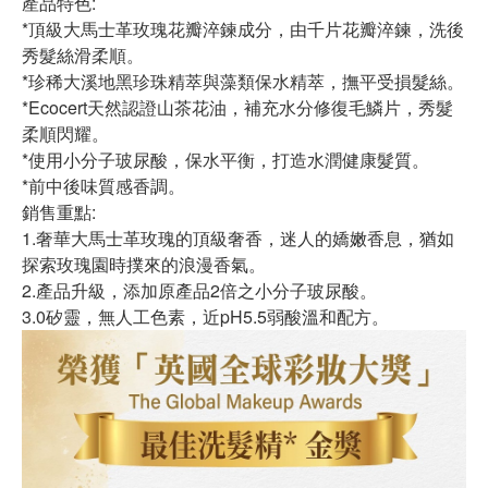
產品特色:
*頂級大馬士革玫瑰花瓣淬鍊成分，由千片花瓣淬鍊，洗後
秀髮絲滑柔順。
*珍稀大溪地黑珍珠精萃與藻類保水精萃，撫平受損髮絲。
*Ecocert天然認證山茶花油，補充水分修復毛鱗片，秀髮
柔順閃耀。
*使用小分子玻尿酸，保水平衡，打造水潤健康髮質。
*前中後味質感香調。
銷售重點:
1.奢華大馬士革玫瑰的頂級奢香，迷人的嬌嫩香息，猶如
探索玫瑰園時撲來的浪漫香氣。
2.產品升級，添加原產品2倍之小分子玻尿酸。
3.0矽靈，無人工色素，近pH5.5弱酸溫和配方。