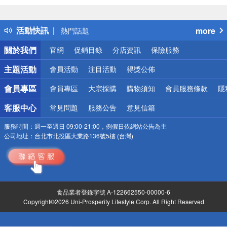
詐騙網頁！請小心！
得獎公告
活動快訊
more
熱門話題
銀行優惠
關於我們
官網
促銷目錄
分店資訊
保險服務
偏遠地區配送
詐騙網頁！請小心！
主題活動
會員活動
注目活動
得獎公佈
會員專區
會員專區
大宗採購
購物須知
會員服務條款
隱
客服中心
常見問題
服務公告
意見信箱
服務時間：
週一至週日 09:00-21:00，例假日依網站公告為主
公司地址：
台北市北投區大業路136號5樓 (台灣)
食品業者登錄字號 A-122662550-00000-6
Copyright©2026 Uni-Prosperity Lifestyle Corp. All Right Reserved