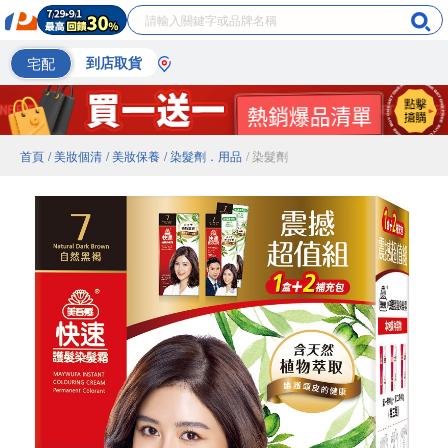
宅配
到店取貨
首頁
/ 美妝個清
/ 美妝保養
/ 染髮劑．用品
/ 染髮劑