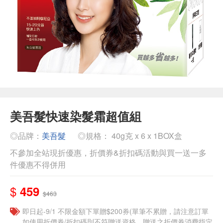
美吾髮快速染髮霜超值組
◎品牌：
美吾髮
◎規格： 40g克 x 6 x 1BOX盒
不參加全站現折優惠，折價券&折扣碼活動與買一送一多
件優惠不得併用
$
459
$463
即日起-9/1 不限金額下單贈$200券(單筆不累贈，請注意訂單
如使用折價券/折扣碼則不符贈送資格，贈送之折價券消費指定