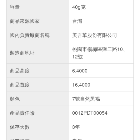
容量
40g克
商品來源國家
台灣
國內負責廠商名稱
美吾華股份有限公司
桃園市楊梅區獅二路10、
製造商地址
12號
商品高度
6.4000
商品寬度
16.4000
顏色
7號自然黑褐
產品責任險
0012PDT00054
保存天數
3年