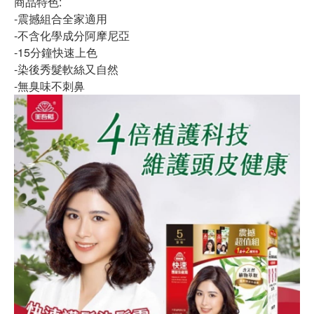
商品特色:
-震撼組合全家適用
-不含化學成分阿摩尼亞
-15分鐘快速上色
-染後秀髮軟絲又自然
-無臭味不刺鼻