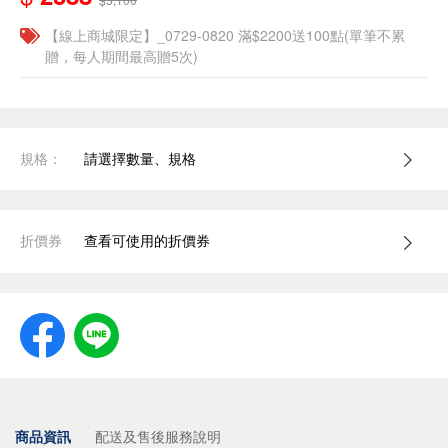
【線上商城限定】_0729-0820 滿$2200送100點(單筆不累
贈，每人期間最高贈5次)
規格：
請選擇數量、規格
折價券
查看可使用的折價券
商品資訊
配送及售後服務說明