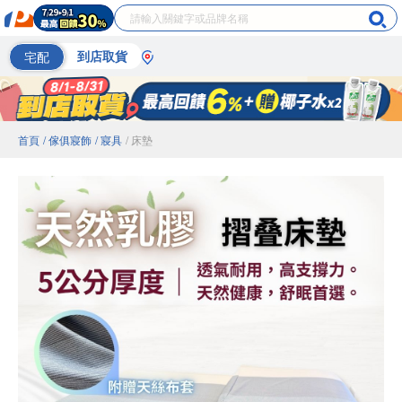
宅配
到店取貨
首頁
/ 傢俱寢飾
/ 寢具
/ 床墊