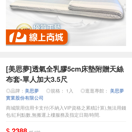
[美思夢]透氣全乳膠5cm床墊附贈天絲
布套-單人加大3.5尺
◎品牌：
美思夢
◎規格： 1入
◎逛逛專館：
美思夢
實業股份有限公司
商城限用信用卡支付(不納入VIP資格之累積計算),無法用錢
包/紅利點數,無搬運上樓服務及指定日期/時間.
$
2388
$5,100