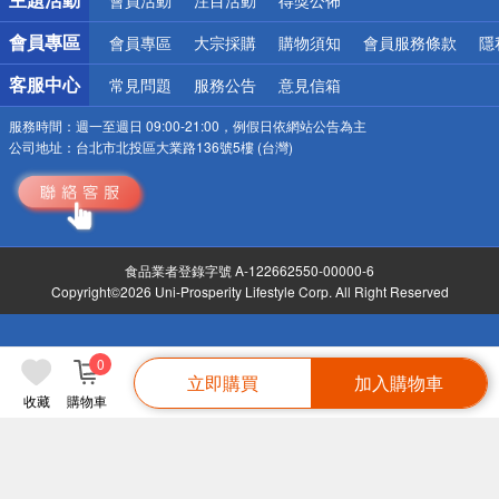
會員專區
會員專區
大宗採購
購物須知
會員服務條款
隱
客服中心
常見問題
服務公告
意見信箱
服務時間：
週一至週日 09:00-21:00，例假日依網站公告為主
公司地址：
台北市北投區大業路136號5樓 (台灣)
食品業者登錄字號 A-122662550-00000-6
Copyright©2026 Uni-Prosperity Lifestyle Corp. All Right Reserved
0
立即購買
加入購物車
收藏
購物車