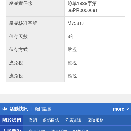
產品責任險
險單1888字第
25PR0000061
產品核准字號
M73817
保存天數
3年
保存方式
常溫
應免稅
應稅
應免稅
應稅
偏遠地區配送
詐騙網頁！請小心！
得獎公告
活動快訊
more
熱門話題
銀行優惠
關於我們
官網
促銷目錄
分店資訊
保險服務
偏遠地區配送
詐騙網頁！請小心！
主題活動
會員活動
注目活動
得獎公佈