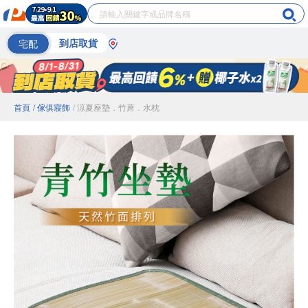
宅配
到店取貨
首頁
/ 傢俱寢飾
/ 涼夏座墊．竹蓆．水枕