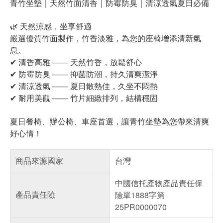
青竹坐墊｜天然竹面清香｜防霉防臭｜清涼透氣夏日必備
🌿 天然涼感，坐享舒適
嚴選優質竹面製作，竹香淡雅，為您的座椅增添清新氣
息。
✔ 清香高雅 —— 天然竹香，放鬆舒心
✔ 防霉防臭 —— 抑菌防潮，持久清爽潔淨
✔ 清涼透氣 —— 夏日散熱佳，久坐不悶熱
✔ 耐用美觀 —— 竹片細緻排列，結構穩固
夏日餐椅、辦公椅、車座首選，讓青竹坐墊為您帶來清爽
好心情！
商品來源國家
台灣
中國信托產物產品責任保
產品責任險
險單1888字第
25PR0000070