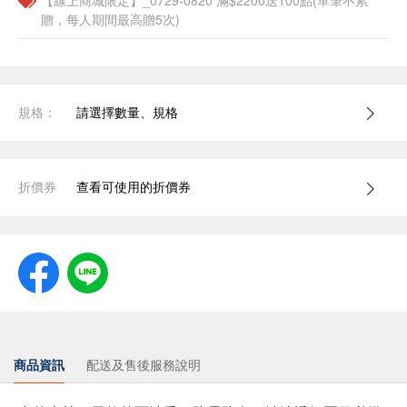
【線上商城限定】_0729-0820 滿$2200送100點(單筆不累
贈，每人期間最高贈5次)
規格：
請選擇數量、規格
折價券
查看可使用的折價券
商品資訊
配送及售後服務說明