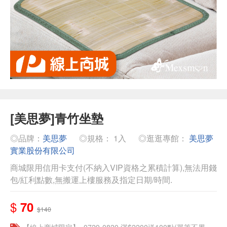
[美思夢]青竹坐墊
◎品牌：
美思夢
◎規格： 1入
◎逛逛專館：
美思夢
實業股份有限公司
商城限用信用卡支付(不納入VIP資格之累積計算),無法用錢
包/紅利點數,無搬運上樓服務及指定日期/時間.
$
70
$140