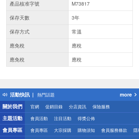
產品核准字號
M73817
保存天數
3年
保存方式
常溫
應免稅
應稅
應免稅
應稅
偏遠地區配送
詐騙網頁！請小心！
得獎公告
活動快訊
more
熱門話題
銀行優惠
關於我們
官網
促銷目錄
分店資訊
保險服務
偏遠地區配送
詐騙網頁！請小心！
主題活動
會員活動
注目活動
得獎公佈
會員專區
會員專區
大宗採購
購物須知
會員服務條款
隱