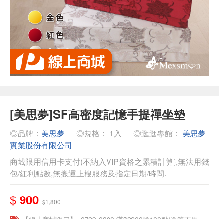
[美思夢]SF高密度記憶手提禪坐墊
◎品牌：
美思夢
◎規格： 1入
◎逛逛專館：
美思夢
實業股份有限公司
商城限用信用卡支付(不納入VIP資格之累積計算),無法用錢
包/紅利點數,無搬運上樓服務及指定日期/時間.
$
900
$1,800