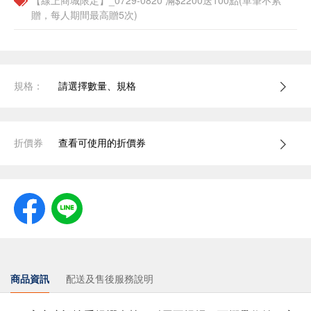
【線上商城限定】_0729-0820 滿$2200送100點(單筆不累
贈，每人期間最高贈5次)
規格：
請選擇數量、規格
折價券
查看可使用的折價券
商品資訊
配送及售後服務說明