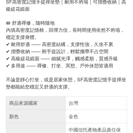
SF高密度記憶手提禪坐墊｜耐用不坍塌｜可摺疊收納｜高
級緹花緞面
🪷 舒適禪修，隨時隨地
內填高密度記憶棉，回彈力佳，長時間使用依然不坍塌，
穩定支撐身體。
✔ 耐用舒適 —— 高密度結構，支撐性強，久坐不累
✔ 摺疊收納 —— 附手提設計，輕鬆攜帶不占空間
✔ 高級緹花緞面 —— 細膩光澤，觸感柔順，質感升級
✔ 多用途 —— 禪修、打坐、冥想、戶外休憩皆適用
不論是靜心打坐，或是居家休憩，SF高密度記憶手提禪坐
墊都能給您穩定又舒適的支撐。
商品來源國家
台灣
顏色
金色
中國信托產物產品責任保