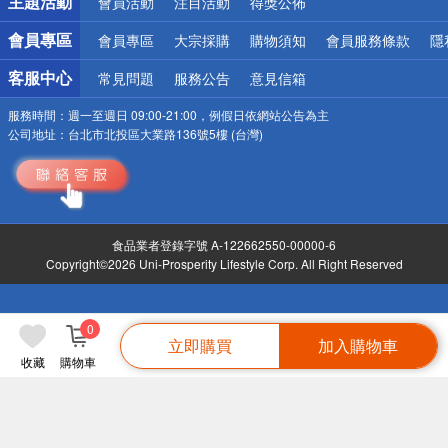
主題活動
會員活動
注目活動
得獎公佈
會員專區
會員專區
大宗採購
購物須知
會員服務條款
隱
客服中心
常見問題
服務公告
意見信箱
服務時間：
週一至週日 09:00-21:00，例假日依網站公告為主
公司地址：
台北市北投區大業路136號5樓 (台灣)
食品業者登錄字號 A-122662550-00000-6
Copyright©2026 Uni-Prosperity Lifestyle Corp. All Right Reserved
0
立即購買
加入購物車
收藏
購物車