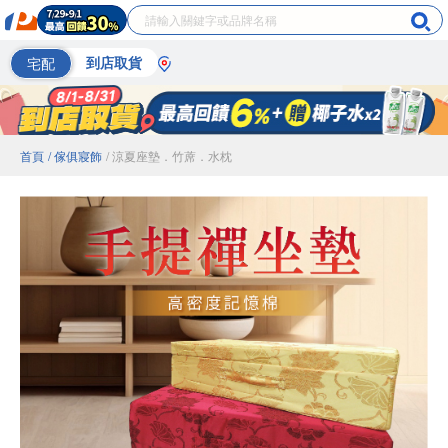
宅配
到店取貨
首頁
/ 傢俱寢飾
/ 涼夏座墊．竹蓆．水枕