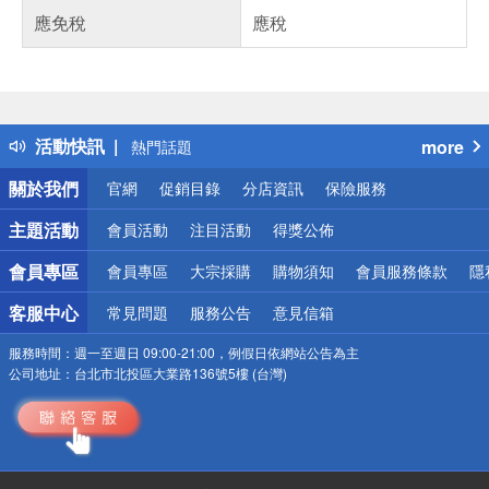
應免稅
應稅
偏遠地區配送
詐騙網頁！請小心！
得獎公告
活動快訊
more
熱門話題
銀行優惠
關於我們
官網
促銷目錄
分店資訊
保險服務
偏遠地區配送
詐騙網頁！請小心！
主題活動
會員活動
注目活動
得獎公佈
會員專區
會員專區
大宗採購
購物須知
會員服務條款
隱
客服中心
常見問題
服務公告
意見信箱
服務時間：
週一至週日 09:00-21:00，例假日依網站公告為主
公司地址：
台北市北投區大業路136號5樓 (台灣)