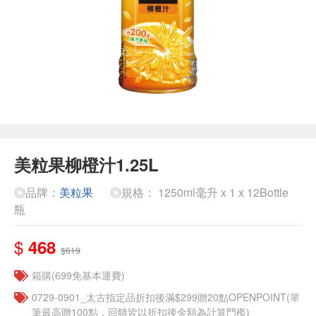
美粒果柳橙汁1.25L
◎品牌：
美粒果
◎規格： 1250ml毫升 x 1 x 12Bottle
瓶
$
468
$619
箱購(699免基本運費)
0729-0901_太古指定品折扣後滿$299贈20點OPENPOINT(單
筆最高贈100點，回饋皆以折扣後金額為計算門檻)