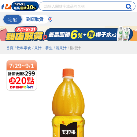
宅配
到店取貨
首頁
/ 飲料零食
/ 果汁．養生
/ 蔬果汁
/ 柳橙汁