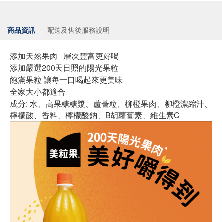
商品資訊
配送及售後服務說明
添加天然果肉 層次豐富更好喝
添加嚴選200天日照的陽光果粒
飽滿果粒 讓每一口喝起來更美味
全家大小都適合
成分: 水、高果糖糖漿、蘆薈粒、柳橙果肉、柳橙濃縮汁、
檸檬酸、香料、檸檬酸鈉、B胡蘿蔔素、維生素C