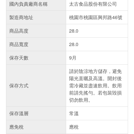
國內負責廠商名稱
太古食品股份有限公司
製造商地址
桃園市桃園區興邦路46號
商品高度
28.0
商品寬度
28.0
保存天數
9月
請於陰涼地方儲存，避免
陽光直曬及高溫。開封後
保存方式
需冷藏並盡速飲用。飲用
前請先搖勻。若包裝毀損
切勿飲用。
保存溫層
常溫
應免稅
應稅