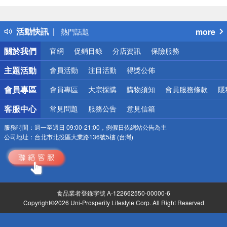
詐騙網頁！請小心！
得獎公告
活動快訊
more
熱門話題
銀行優惠
關於我們
官網
促銷目錄
分店資訊
保險服務
偏遠地區配送
詐騙網頁！請小心！
主題活動
會員活動
注目活動
得獎公佈
會員專區
會員專區
大宗採購
購物須知
會員服務條款
隱
客服中心
常見問題
服務公告
意見信箱
服務時間：
週一至週日 09:00-21:00，例假日依網站公告為主
公司地址：
台北市北投區大業路136號5樓 (台灣)
食品業者登錄字號 A-122662550-00000-6
Copyright©2026 Uni-Prosperity Lifestyle Corp. All Right Reserved