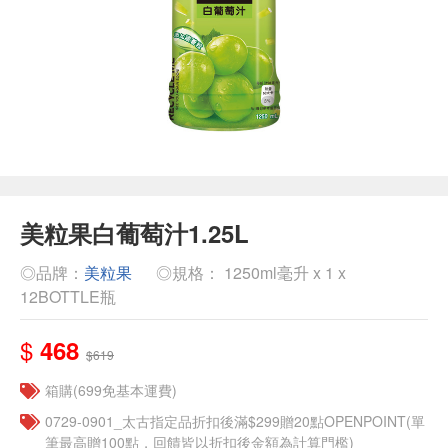
美粒果白葡萄汁1.25L
◎品牌：
美粒果
◎規格： 1250ml毫升 x 1 x
12BOTTLE瓶
$
468
$619
箱購(699免基本運費)
0729-0901_太古指定品折扣後滿$299贈20點OPENPOINT(單
筆最高贈100點，回饋皆以折扣後金額為計算門檻)