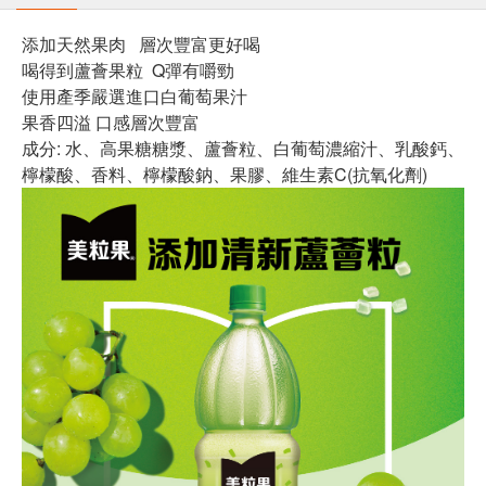
添加天然果肉 層次豐富更好喝
喝得到蘆薈果粒 Q彈有嚼勁
使用產季嚴選進口白葡萄果汁
果香四溢 口感層次豐富
成分: 水、高果糖糖漿、蘆薈粒、白葡萄濃縮汁、乳酸鈣、
檸檬酸、香料、檸檬酸鈉、果膠、維生素C(抗氧化劑)