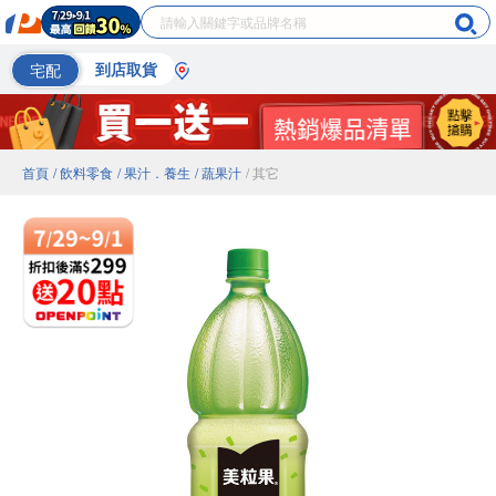
宅配
到店取貨
首頁
/ 飲料零食
/ 果汁．養生
/ 蔬果汁
/ 其它