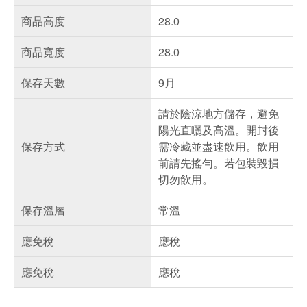
商品高度
28.0
商品寬度
28.0
保存天數
9月
請於陰涼地方儲存，避免
陽光直曬及高溫。開封後
保存方式
需冷藏並盡速飲用。飲用
前請先搖勻。若包裝毀損
切勿飲用。
保存溫層
常溫
應免稅
應稅
應免稅
應稅
偏遠地區配送