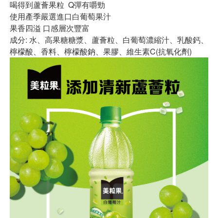
喝得到蘆薈果粒 Q彈有嚼勁
使用產季嚴選進口白葡萄果汁
果香四溢 口感層次豐富
成分: 水、高果糖糖漿、蘆薈粒、白葡萄濃縮汁、乳酸鈣、
檸檬酸、香料、檸檬酸鈉、果膠、維生素C(抗氧化劑)