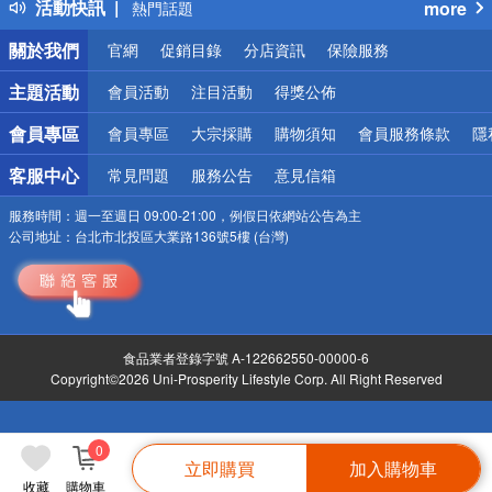
活動快訊
more
熱門話題
銀行優惠
關於我們
官網
促銷目錄
分店資訊
保險服務
偏遠地區配送
詐騙網頁！請小心！
主題活動
會員活動
注目活動
得獎公佈
會員專區
會員專區
大宗採購
購物須知
會員服務條款
隱
客服中心
常見問題
服務公告
意見信箱
服務時間：
週一至週日 09:00-21:00，例假日依網站公告為主
公司地址：
台北市北投區大業路136號5樓 (台灣)
食品業者登錄字號 A-122662550-00000-6
Copyright©2026 Uni-Prosperity Lifestyle Corp. All Right Reserved
0
立即購買
加入購物車
收藏
購物車