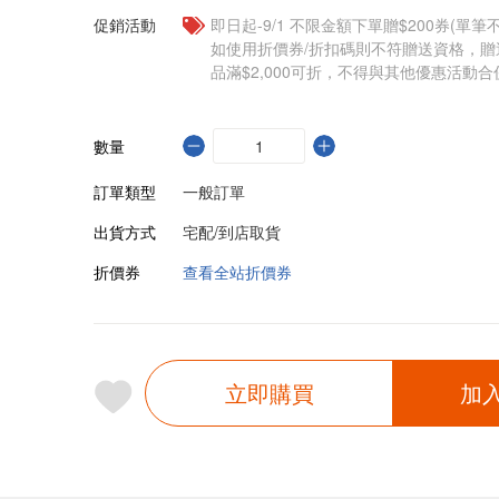
促銷活動
即日起-9/1 不限金額下單贈$200券(單
如使用折價券/折扣碼則不符贈送資格，
品滿$2,000可折，不得與其他優惠活動合
數量
訂單類型
一般訂單
出貨方式
宅配/到店取貨
折價券
查看全站折價券
立即購買
加