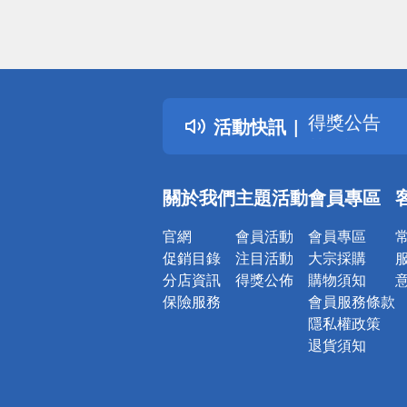
偏遠地區配
詐騙網頁！
得獎公告
活動快訊
熱門話題
銀行優惠
偏遠地區配
關於我們
主題活動
會員專區
詐騙網頁！
官網
會員活動
會員專區
促銷目錄
注目活動
大宗採購
分店資訊
得獎公佈
購物須知
保險服務
會員服務條款
隱私權政策
退貨須知