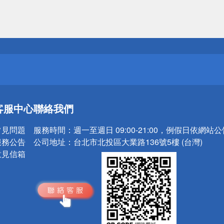
送
請小心！
送
客服中心
聯絡我們
請小心！
常見問題
服務時間：
週一至週日 09:00-21:00，例假日依網站
服務公告
公司地址：
台北市北投區大業路136號5樓 (台灣)
意見信箱