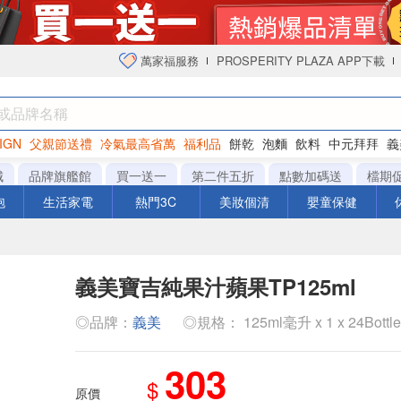
萬家福服務
PROSPERITY PLAZA APP下載
IGN
父親節送禮
冷氣最高省萬
福利品
餅乾
泡麵
飲料
中元拜拜
義
衛生紙
城
品牌旗艦館
買一送一
第二件五折
點數加碼送
檔期
泡
生活家電
熱門3C
美妝個清
嬰童保健
義美寶吉純果汁蘋果TP125ml
◎品牌：
義美
◎規格： 125ml毫升 x 1 x 24Bottl
303
$
原價