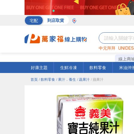
宅配
到店取貨
中元拜拜
UNIDES
海苔
巧克力
罐頭
線上商
好康主題
生鮮冷凍
飲料零食
米油沖
首頁
/ 飲料零食
/ 果汁．養生
/ 蔬果汁
/ 蘋果汁