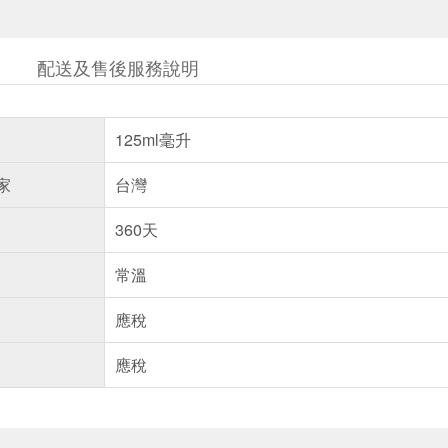
配送及售後服務說明
125ml毫升
家
台灣
360天
常溫
應稅
應稅