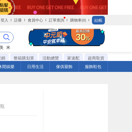
結帳
登入
註冊
會員中心
訂單查詢
購物車(0)
美
米
促銷
整箱購划算
活動總覽
家速配
超商取貨
休閒娛樂
日用生活
傢俱寢飾
服飾鞋包
e瓶