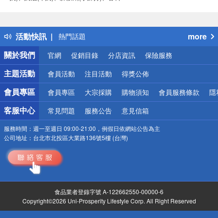
偏遠地區配送
詐騙網頁！請小心！
得獎公告
活動快訊
more
熱門話題
銀行優惠
關於我們
官網
促銷目錄
分店資訊
保險服務
偏遠地區配送
詐騙網頁！請小心！
主題活動
會員活動
注目活動
得獎公佈
會員專區
會員專區
大宗採購
購物須知
會員服務條款
隱
客服中心
常見問題
服務公告
意見信箱
服務時間：
週一至週日 09:00-21:00，例假日依網站公告為主
公司地址：
台北市北投區大業路136號5樓 (台灣)
食品業者登錄字號 A-122662550-00000-6
Copyright©2026 Uni-Prosperity Lifestyle Corp. All Right Reserved