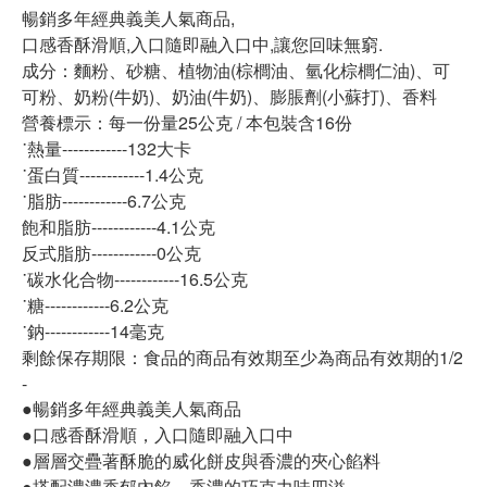
暢銷多年經典義美人氣商品,
口感香酥滑順,入口隨即融入口中,讓您回味無窮.
成分：麵粉、砂糖、植物油(棕櫚油、氫化棕櫚仁油)、可
可粉、奶粉(牛奶)、奶油(牛奶)、膨脹劑(小蘇打)、香料
營養標示：每一份量25公克 / 本包裝含16份
˙熱量------------132大卡
˙蛋白質------------1.4公克
˙脂肪------------6.7公克
飽和脂肪------------4.1公克
反式脂肪------------0公克
˙碳水化合物------------16.5公克
˙糖------------6.2公克
˙鈉------------14毫克
剩餘保存期限：食品的商品有效期至少為商品有效期的1/2
-
●暢銷多年經典義美人氣商品
●口感香酥滑順，入口隨即融入口中
●層層交疊著酥脆的威化餅皮與香濃的夾心餡料
●搭配濃濃香郁內餡，香濃的巧克力味四溢