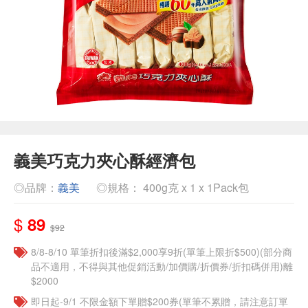
義美巧克力夾心酥經濟包
◎品牌：
義美
◎規格： 400g克 x 1 x 1Pack包
$
89
$92
8/8-8/10 單筆折扣後滿$2,000享9折(單筆上限折$500)(部分商
品不適用，不得與其他促銷活動/加價購/折價券/折扣碼併用)離
$2000
即日起-9/1 不限金額下單贈$200券(單筆不累贈，請注意訂單