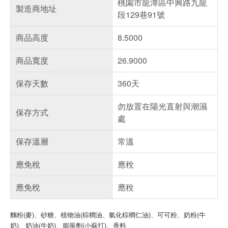
桃園市龍潭區中興路九龍
製造商地址
段129巷91號
商品高度
8.5000
商品寬度
26.9000
保存天數
360天
勿放置在陽光直射與潮濕
保存方式
處
保存溫層
常溫
應免稅
應稅
應免稅
應稅
麵粉(麥)、砂糖、植物油(棕櫚油、氫化棕櫚仁油)、可可粉、奶粉(牛
奶)、奶油(牛奶)、膨脹劑(小蘇打)、香料