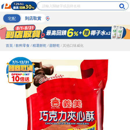
宅配
到店取貨
首頁
/ 飲料零食
/ 精選餅乾
/ 甜餅乾
/ 其他口味威化