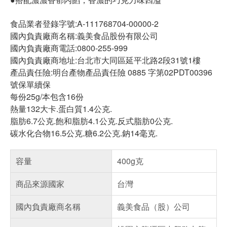
食品業者登錄字號:A-111768704-00000-2
國內負責廠商名稱:義美食品股份有限公司
國內負責廠商電話:0800-255-999
國內負責廠商地址:台北市大同區延平北路2段31號1樓
產品責任險:明台產物產品責任險 0885 字第02PDT00396
號保單續保
每份25g/本包含16份
熱量132大卡.蛋白質1.4公克.
脂肪6.7公克.飽和脂肪4.1公克.反式脂肪0公克.
碳水化合物16.5公克.糖6.2公克.鈉14毫克.
容量
400g克
商品來源國家
台灣
國內負責廠商名稱
義美食品（股）公司