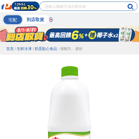
宅配
到店取貨
首頁
/ 生鮮冷凍
/ 奶蛋點心食品
/ 優酪乳．優格