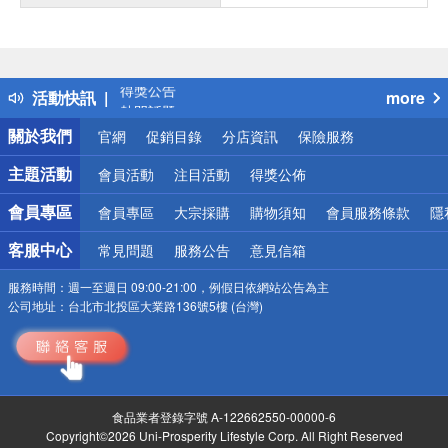
偏遠地區配送
詐騙網頁！請小心！
得獎公告
活動快訊
more
熱門話題
銀行優惠
關於我們
官網
促銷目錄
分店資訊
保險服務
偏遠地區配送
詐騙網頁！請小心！
主題活動
會員活動
注目活動
得獎公佈
會員專區
會員專區
大宗採購
購物須知
會員服務條款
隱
客服中心
常見問題
服務公告
意見信箱
服務時間：
週一至週日 09:00-21:00，例假日依網站公告為主
公司地址：
台北市北投區大業路136號5樓 (台灣)
食品業者登錄字號 A-122662550-00000-6
Copyright©2026 Uni-Prosperity Lifestyle Corp. All Right Reserved