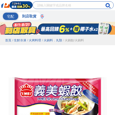
宅配
到店取貨
首頁
/ 生鮮冷凍
/ 火烤料理
/ 火鍋料．丸類
/ 火鍋餃/火鍋料