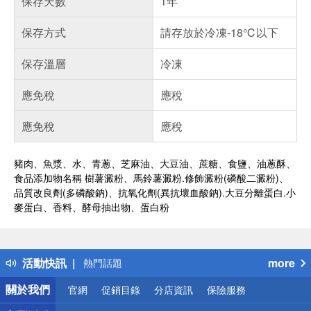
保存天數
1年
保存方式
請存放於冷凍-18℃以下
保存溫層
冷凍
應免稅
應稅
應免稅
應稅
豬肉、魚漿、水、青蔥、芝麻油、大豆油、蔗糖、食鹽、油蔥酥、
食品添加物名稱 樹薯澱粉、馬鈴薯澱粉.修飾澱粉(磷酸二澱粉)、
品質改良劑(多磷酸鈉)、抗氧化劑(異抗壞血酸鈉).大豆分離蛋白.小
麥蛋白、香料、酵母抽出物、蛋白粉
偏遠地區配送
詐騙網頁！請小心！
得獎公告
活動快訊
more
熱門話題
銀行優惠
關於我們
官網
促銷目錄
分店資訊
保險服務
偏遠地區配送
詐騙網頁！請小心！