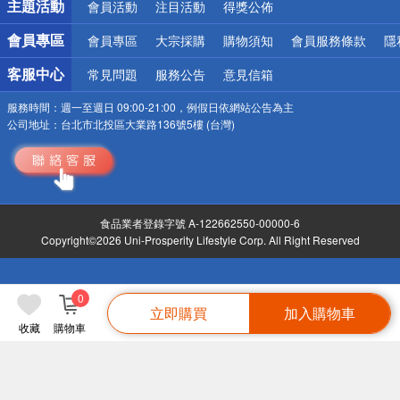
主題活動
會員活動
注目活動
得獎公佈
會員專區
會員專區
大宗採購
購物須知
會員服務條款
隱
客服中心
常見問題
服務公告
意見信箱
服務時間：
週一至週日 09:00-21:00，例假日依網站公告為主
公司地址：
台北市北投區大業路136號5樓 (台灣)
食品業者登錄字號 A-122662550-00000-6
Copyright©2026 Uni-Prosperity Lifestyle Corp. All Right Reserved
0
立即購買
加入購物車
收藏
購物車