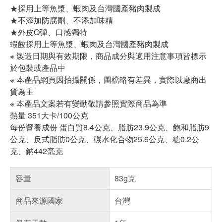
★採用上等魚漿、蝦肉及台灣國產豬肉製成
★不添加防腐劑、不添加味精
★外皮Q彈、口感獨特
蝦餃採用上等魚漿、蝦肉及台灣國產豬肉製成
※ 製造日期與有效期限，商品成分與適用注意事項皆標示
於包裝或產品中
※ 本產品網頁因拍攝關係，圖檔略有差異，實際以廠商出
貨為主
※ 本產品文案若有變動敬請參照實際商品為準
熱量 351大卡/100公克
每份營養成份 蛋白質8.4公克、脂肪23.9公克、飽和脂肪9
公克、反式脂肪0公克、碳水化合物25.6公克、糖0.2公
克、鈉442毫克
容量
83g克
商品來源國家
台灣