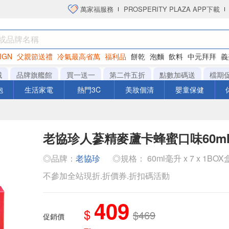
萬家福服務
PROSPERITY PLAZA APP下載
IGN
父親節送禮
冷氣最高省萬
福利品
餅乾
泡麵
飲料
中元拜拜
義
洋芋片
城
品牌旗艦館
買一送一
第二件五折
點數加碼送
檔期
泡
生活家電
熱門3C
美妝個清
嬰童保健
老協珍人蔘精麥蘆卡蜂蜜口味60ml
◎品牌：
老協珍
◎規格： 60ml毫升 x 7 x 1BOX
不參加全站現折.折價券.折扣碼活動
409
$
$469
促銷價