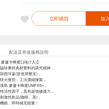
立即購買
加
配送及售後服務說明
 麥蘆卡蜂蜜口味(7入)】
協珍秉持真材實料的講究精神，
與西洋蔘(皆使用整支)，
快火慢煎」工法濃縮煉製，
溪島 麥蘆卡蜂蜜UMF®5+，
特活性因子，具有超強修護力，
刺激性飲品(咖啡、茶)，
機能，即時補充能量！