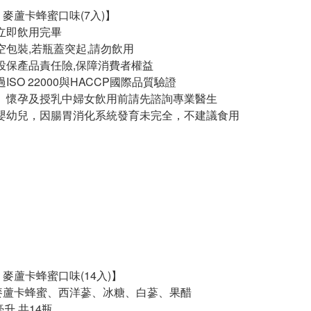
 麥蘆卡蜂蜜口味(7入)】
立即飲用完畢
空包裝,若瓶蓋突起,請勿飲用
投保產品責任險,保障消費者權益
ISO 22000與HACCP國際品質驗證
、懷孕及授乳中婦女飲用前請先諮詢專業醫生
嬰幼兒，因腸胃消化系統發育未完全，不建議食用
麥蘆卡蜂蜜口味(14入)】
麥蘆卡蜂蜜、西洋蔘、冰糖、白蔘、果醋
毫升,共14瓶