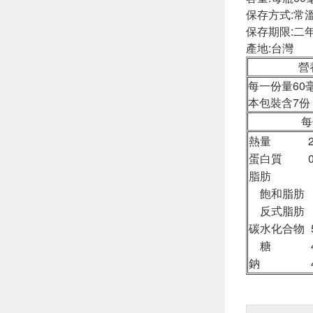
保存方式:常
保存期限:二
產地:台灣
營養
每一份量60
本包裝含7份
每份 
熱量
2
蛋白質
0
脂肪
飽和脂肪
反式脂肪
碳水化合物
糖
鈉