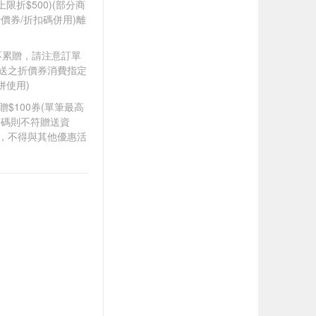
筆上限折$500)(部分商
價券/折扣碼併用)離
筆不累贈，請注意訂單
贈送之折價券消費指定
併使用)
8贈$100券(單筆最高
扣碼則不符贈送資
折，不得與其他優惠活