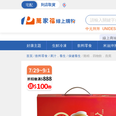
宅配
到店取貨
中元拜拜
UNIDES
巧克力
罐頭
海苔
線上商
好康主題
生鮮冷凍
飲料零食
米油沖
首頁
/ 飲料零食
/ 果汁．養生
/ 保健養生
/ 雞精．四物飲．燕窩