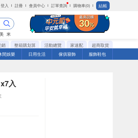
結帳
登入
註冊
會員中心
訂單查詢
購物車(0)
美
米
促銷
整箱購划算
活動總覽
家速配
超商取貨
休閒娛樂
日用生活
傢俱寢飾
服飾鞋包
x7入
盒