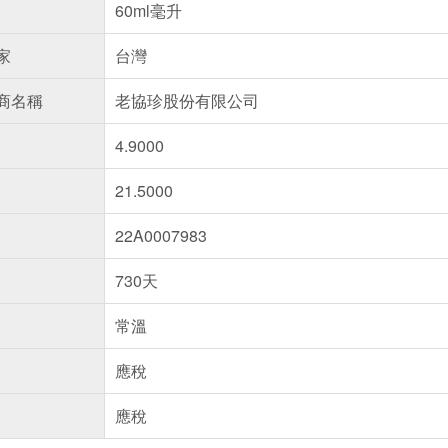
60ml毫升
家
台灣
商名稱
老協珍股份有限公司
4.9000
21.5000
22A0007983
730天
常溫
應稅
應稅