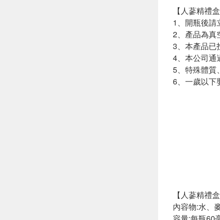
【人蔘精禮盒
1、開瓶後請
2、產品為真
3、本產品已
4、本公司通過
5、特殊體質
6、一歲以下
【人蔘精禮盒 
內容物:水、
容量:每瓶60