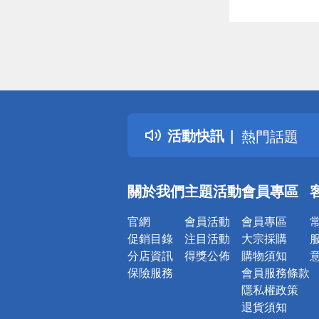
偏遠地區配
詐騙網頁！
得獎公告
活動快訊
熱門話題
銀行優惠
偏遠地區配
關於我們
主題活動
會員專區
詐騙網頁！
官網
會員活動
會員專區
促銷目錄
注目活動
大宗採購
分店資訊
得獎公佈
購物須知
保險服務
會員服務條款
隱私權政策
退貨須知