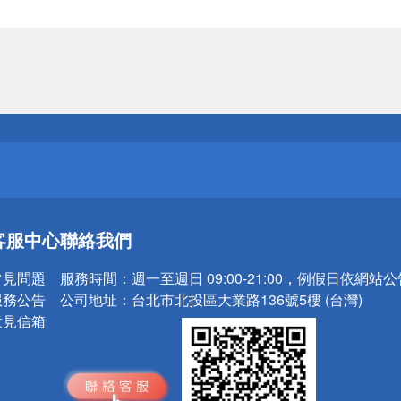
送
請小心！
送
客服中心
聯絡我們
請小心！
常見問題
服務時間：
週一至週日 09:00-21:00，例假日依網站
服務公告
公司地址：
台北市北投區大業路136號5樓 (台灣)
意見信箱