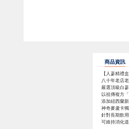
商品資訊
【人蔘精禮盒
八十年老店老
嚴選頂級白蔘
以祖傳複方「
添加紐西蘭新
神奇麥蘆卡獨
針對長期飲用
可維持消化道