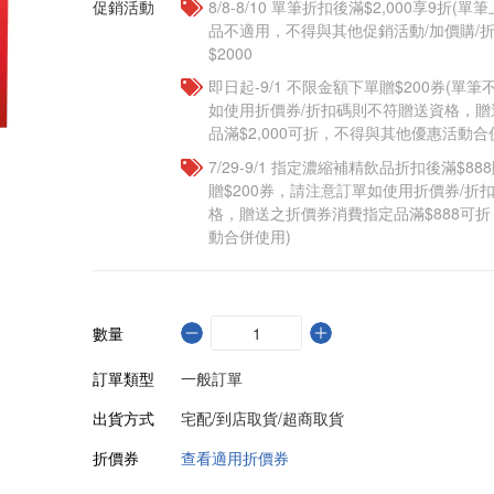
促銷活動
8/8-8/10 單筆折扣後滿$2,000享9折(單
品不適用，不得與其他促銷活動/加價購/折
$2000
即日起-9/1 不限金額下單贈$200券(單
如使用折價券/折扣碼則不符贈送資格，
品滿$2,000可折，不得與其他優惠活動合
7/29-9/1 指定濃縮補精飲品​折扣後滿$88
贈$200券，請注意訂單如使用折價券/折
格，贈送之折價券消費指定品滿$888可
動合併使用)
數量
訂單類型
一般訂單
出貨方式
宅配/到店取貨/超商取貨
折價券
查看適用折價券