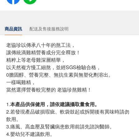
商品資訊
配送及售後服務說明
老協珍以傳承八十年的熬工法，
讓傳統滴雞精營養成分完全釋放！
精粹上等老母雞深層精華，
以天然複方慢工細熬，並經SGS檢驗合格，
0膽固醇、營養完整、無抗生素與無塑化劑溶出。
一樣喝雞精，
當然選擇營養較完整的 老協珍熬雞精！
1.
本產品供保健用，請依建議攝取量食用。
2.若發現產品破損瑕疵、軟袋鼓起或拆開後有異味時請勿
飲用。
3.痛風、高血壓及腎臟病患飲用前請先諮詢醫師。
4.嬰幼兒不建議飲用。