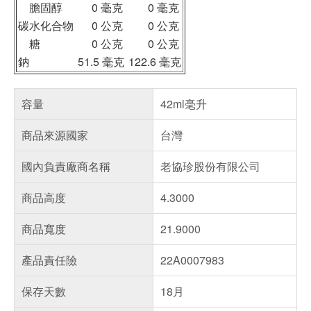
膽固醇
0 毫克
0 毫克
碳水化合物
0 公克
0 公克
糖
0 公克
0 公克
鈉
51.5 毫克
122.6 毫克
容量
42ml毫升
商品來源國家
台灣
國內負責廠商名稱
老協珍股份有限公司
商品高度
4.3000
商品寬度
21.9000
產品責任險
22A0007983
保存天數
18月