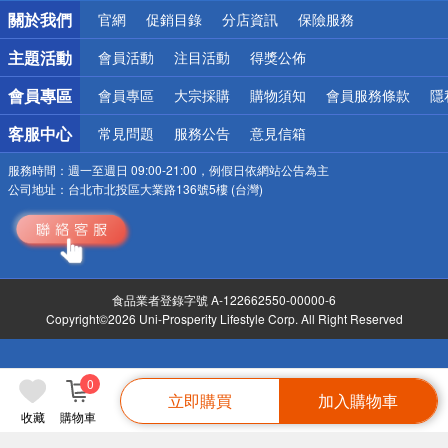
銀行優惠
關於我們
官網
促銷目錄
分店資訊
保險服務
偏遠地區配送
詐騙網頁！請小心！
主題活動
會員活動
注目活動
得獎公佈
會員專區
會員專區
大宗採購
購物須知
會員服務條款
隱
客服中心
常見問題
服務公告
意見信箱
服務時間：
週一至週日 09:00-21:00，例假日依網站公告為主
公司地址：
台北市北投區大業路136號5樓 (台灣)
食品業者登錄字號 A-122662550-00000-6
Copyright©2026 Uni-Prosperity Lifestyle Corp. All Right Reserved
0
立即購買
加入購物車
收藏
購物車