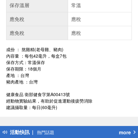
保存溫層
常溫
應免稅
應稅
應免稅
應稅
成份 ： 熬雞精(老母雞、豬肉)
內容量 ：每包42毫升，每盒7包
保存方式：常溫保存
保存期限：18個月
產地 ：台灣
豬肉產地 ：台灣
健康食品 衛部健食字第A00413號
經動物實驗結果，有助於促進運動後疲勞消除
建議攝取量：每日(60毫升)
偏遠地區配送
詐騙網頁！請小心！
得獎公告
活動快訊
more
熱門話題