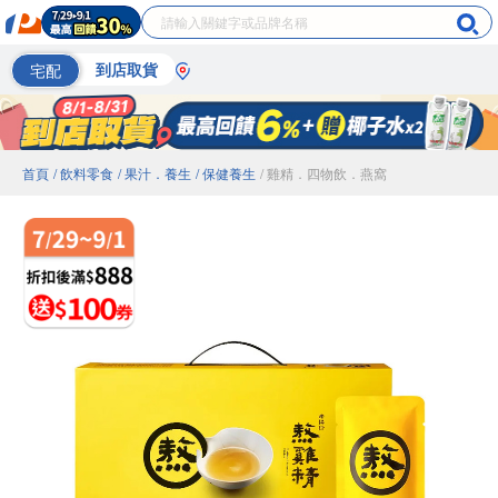
宅配
到店取貨
首頁
/ 飲料零食
/ 果汁．養生
/ 保健養生
/ 雞精．四物飲．燕窩