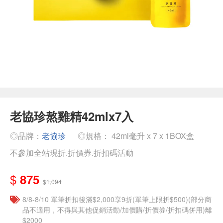
老協珍熬雞精42mlx7入
◎品牌：
老協珍
◎規格： 42ml毫升 x 7 x 1BOX盒
不參加全站現折.折價券.折扣碼活動
$
875
$1,094
8/8-8/10 單筆折扣後滿$2,000享9折(單筆上限折$500)(部分商
品不適用，不得與其他促銷活動/加價購/折價券/折扣碼併用)離
$2000