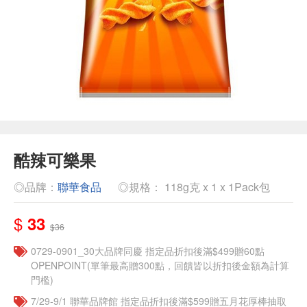
酷辣可樂果
◎品牌：
聯華食品
◎規格： 118g克 x 1 x 1Pack包
$
33
$36
0729-0901_30大品牌同慶 指定品折扣後滿$499贈60點
OPENPOINT(單筆最高贈300點，回饋皆以折扣後金額為計算
門檻)
7/29-9/1 聯華品牌館 指定品折扣後滿$599贈五月花厚棒抽取