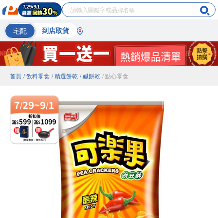
宅配
到店取貨
首頁
/ 飲料零食
/ 精選餅乾
/ 鹹餅乾
/ 點心零食