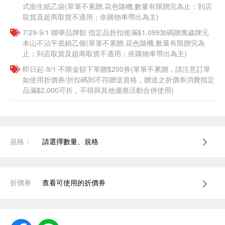
式衛生紙乙袋(單筆不累贈,花色隨機,數量有限贈完為止；到店
取貨及超商取貨不適用；依購物車帶出為主)​​
7/29-9/1 聯華品牌館 指定品折扣後滿$1,099加碼贈萬歲牌元
本山不沾平底鍋乙個(單筆不累贈,花色隨機,數量有限贈完為
止；到店取貨及超商取貨不適用；依購物車帶出為主)​​
即日起-9/1 不限金額下單贈$200券(單筆不累贈，請注意訂單
如使用折價券/折扣碼則不符贈送資格，贈送之折價券消費指定
品滿$2,000可折，不得與其他優惠活動合併使用)
規格：
請選擇數量、規格
折價券
查看可使用的折價券