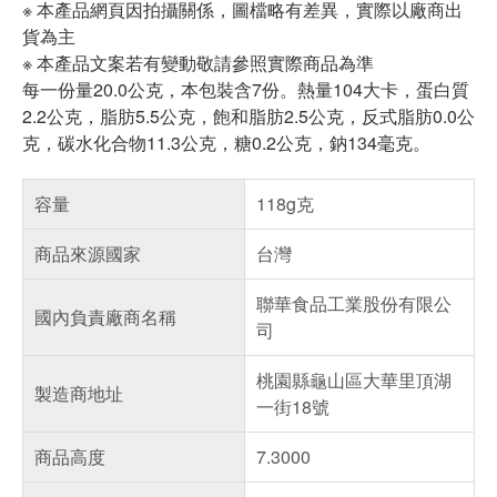
※ 本產品網頁因拍攝關係，圖檔略有差異，實際以廠商出
貨為主
※ 本產品文案若有變動敬請參照實際商品為準
每一份量20.0公克，本包裝含7份。熱量104大卡，蛋白質
2.2公克，脂肪5.5公克，飽和脂肪2.5公克，反式脂肪0.0公
克，碳水化合物11.3公克，糖0.2公克，鈉134毫克。
容量
118g克
商品來源國家
台灣
聯華食品工業股份有限公
國內負責廠商名稱
司
桃園縣龜山區大華里頂湖
製造商地址
一街18號
商品高度
7.3000