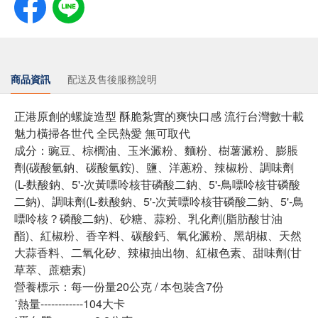
商品資訊
配送及售後服務說明
正港原創的螺旋造型 酥脆紮實的爽快口感 流行台灣數十載
魅力橫掃各世代 全民熱愛 無可取代
成分：豌豆、棕櫚油、玉米澱粉、麵粉、樹薯澱粉、膨脹
劑(碳酸氫鈉、碳酸氫銨)、鹽、洋蔥粉、辣椒粉、調味劑
(L-麩酸鈉、5'-次黃嘌呤核苷磷酸二鈉、5'-鳥嘌呤核苷磷酸
二鈉)、調味劑(L-麩酸鈉、5'-次黃嘌呤核苷磷酸二鈉、5'-鳥
嘌呤核？磷酸二鈉)、砂糖、蒜粉、乳化劑(脂肪酸甘油
酯)、紅椒粉、香辛料、碳酸鈣、氧化澱粉、黑胡椒、天然
大蒜香料、二氧化矽、辣椒抽出物、紅椒色素、甜味劑(甘
草萃、蔗糖素)
營養標示：每一份量20公克 / 本包裝含7份
˙熱量------------104大卡