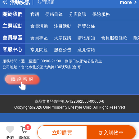
活動快訊
more
熱門話題
銀行優惠
關於我們
官網
促銷目錄
分店資訊
保險服務
偏遠地區配送
詐騙網頁！請小心！
主題活動
會員活動
注目活動
得獎公佈
會員專區
會員專區
大宗採購
購物須知
會員服務條款
隱
客服中心
常見問題
服務公告
意見信箱
服務時間：
週一至週日 09:00-21:00，例假日依網站公告為主
公司地址：
台北市北投區大業路136號5樓 (台灣)
食品業者登錄字號 A-122662550-00000-6
Copyright©2026 Uni-Prosperity Lifestyle Corp. All Right Reserved
0
立即購買
加入購物車
收藏
購物車