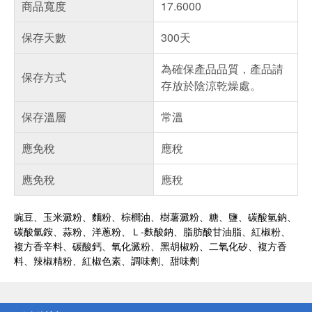
商品寬度
17.6000
保存天數
300天
為確保產品品質，產品請
保存方式
存放於陰涼乾燥處。
保存溫層
常溫
應免稅
應稅
應免稅
應稅
豌豆、玉米澱粉、麵粉、棕櫚油、樹薯澱粉、糖、鹽、碳酸氫鈉、
碳酸氫銨、蒜粉、洋蔥粉、Ｌ-麩酸鈉、脂肪酸甘油脂、紅椒粉、
複方香辛料、碳酸鈣、氧化澱粉、黑胡椒粉、二氧化矽、複方香
料、辣椒精粉、紅椒色素、調味劑、甜味劑
偏遠地區配送
詐騙網頁！請小心！
得獎公告