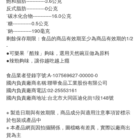
飽和脂肪------------3.6公克
反式脂肪------------0公克
˙碳水化合物------------16.0公克
˙糖------------0.5公克
˙鈉------------190毫克
剩餘保存期限：食品的商品有效期至少為商品有效期的1/2
-
●可樂果「酷辣」夠味，選用天然碗豆做為原料
●辣勁夠味，讓你越吃越上癮
食品業者登錄字號:A-107569627-00000-0
國內負責廠商名稱:聯華食品工業股份有限公司
國內負責廠商電話:02-25553161
國內負責廠商地址:台北市大同區迪化街1段148號
※ 製造日期與有效期限，商品成分與適用注意事項皆標示
於包裝或產品中
※ 本產品網頁因拍攝關係，圖檔略有差異，實際以廠商出
貨為主