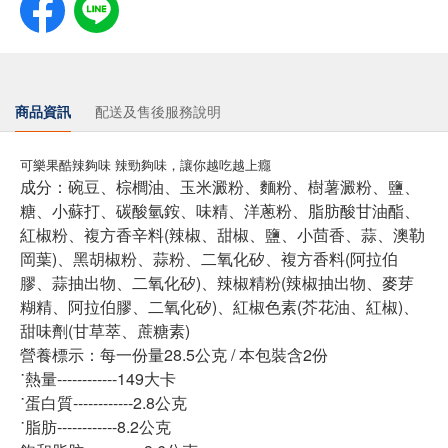
商品資訊
配送及售後服務說明
可樂果酷辣夠味 辣勁夠味，讓你越吃越上癮
成分：碗豆、棕櫚油、玉米澱粉、麵粉、樹薯澱粉、鹽、
糖、小蘇打、碳酸氫銨、味精、洋蔥粉、脂肪酸甘油酯、
紅椒粉、複方香辛料(辣椒、甜椒、鹽、小茴香、蒜、澳勒
岡葉)、黑胡椒粉、蒜粉、二氧化矽、複方香料(阿拉伯
膠、蒜抽出物、二氧化矽)、辣椒精粉(辣椒抽出物、麥芽
糊精、阿拉伯膠、二氧化矽)、紅椒色素(芥花油、紅椒)、
甜味劑(甘草萃、蔗糖素)
營養標示：每一份量28.5公克 / 本包裝含2份
˙熱量------------149大卡
˙蛋白質------------2.8公克
˙脂肪------------8.2公克