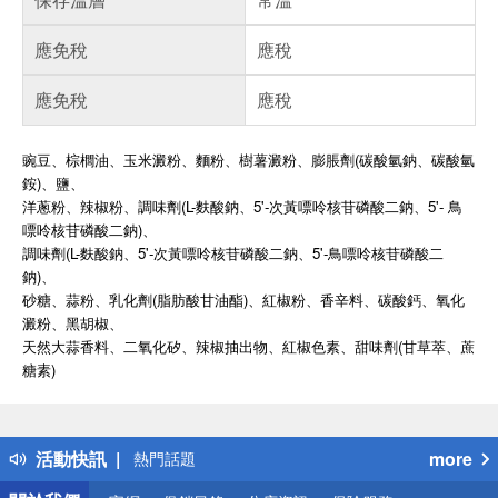
應免稅
應稅
應免稅
應稅
豌豆、棕櫚油、玉米澱粉、麵粉、樹薯澱粉、膨脹劑(碳酸氫鈉、碳酸氫
銨)、鹽、
洋蔥粉、辣椒粉、調味劑(L-麩酸鈉、5'-次黃嘌呤核苷磷酸二鈉、5'- 鳥
嘌呤核
苷
磷酸二鈉)、
調味劑(L-麩酸鈉、5'-次黃嘌呤核
苷
磷酸二鈉、5'-鳥嘌呤核
苷
磷酸二
鈉)、
砂糖、蒜粉、乳化劑(脂肪酸甘油酯)、紅椒粉、香辛料、碳酸鈣、氧化
澱粉、黑胡椒、
天然大蒜香料、二氧化矽、辣椒抽出物、紅椒色素、甜味劑(甘草萃、蔗
糖素)
偏遠地區配送
詐騙網頁！請小心！
得獎公告
活動快訊
more
熱門話題
銀行優惠