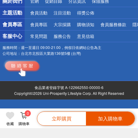
關於我們
官網
促銷目錄
分店資訊
保險服務
偏遠地區配送
詐騙網頁！請小心！
主題活動
會員活動
注目活動
得獎公佈
會員專區
會員專區
大宗採購
購物須知
會員服務條款
隱
客服中心
常見問題
服務公告
意見信箱
服務時間：
週一至週日 09:00-21:00，例假日依網站公告為主
公司地址：
台北市北投區大業路136號5樓 (台灣)
食品業者登錄字號 A-122662550-00000-6
Copyright©2026 Uni-Prosperity Lifestyle Corp. All Right Reserved
0
立即購買
加入購物車
收藏
購物車