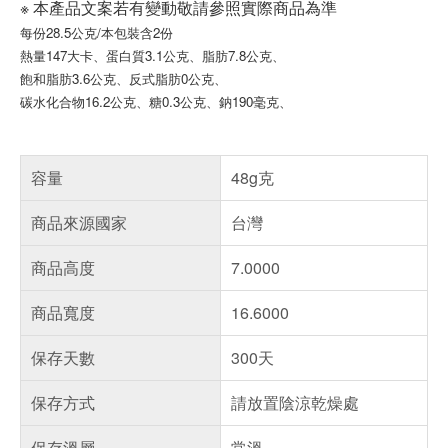
※ 本產品文案若有變動敬請參照實際商品為準
每份28.5公克/本包裝含2份
熱量147大卡、蛋白質3.1公克、脂肪7.8公克、
飽和脂肪3.6公克、反式脂肪0公克、
碳水化合物16.2公克、糖0.3公克、鈉190毫克、
容量
48g克
商品來源國家
台灣
商品高度
7.0000
商品寬度
16.6000
保存天數
300天
保存方式
請放置陰涼乾燥處
保存溫層
常溫