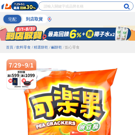
宅配
到店取貨
首頁
/ 飲料零食
/ 精選餅乾
/ 鹹餅乾
/ 點心零食