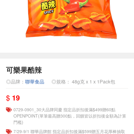
可樂果酷辣
◎品牌：
聯華食品
◎規格： 48g克 x 1 x 1Pack包
$
19
0729-0901_30大品牌同慶 指定品折扣後滿$499贈60點
OPENPOINT(單筆最高贈300點，回饋皆以折扣後金額為計算
門檻)
7/29-9/1 聯華品牌館 指定品折扣後滿$599贈五月花厚棒抽取