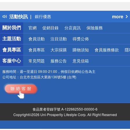
得獎公告
熱門話題
活動快訊
more
銀行優惠
偏遠地區配送
關於我們
官網
促銷目錄
分店資訊
保險服務
詐騙網頁！請小心！
主題活動
會員活動
注目活動
得獎公佈
會員專區
會員專區
大宗採購
購物須知
會員服務條款
隱
客服中心
常見問題
服務公告
意見信箱
服務時間：
週一至週日 09:00-21:00，例假日依網站公告為主
公司地址：
台北市北投區大業路136號5樓 (台灣)
食品業者登錄字號 A-122662550-00000-6
Copyright©2026 Uni-Prosperity Lifestyle Corp. All Right Reserved