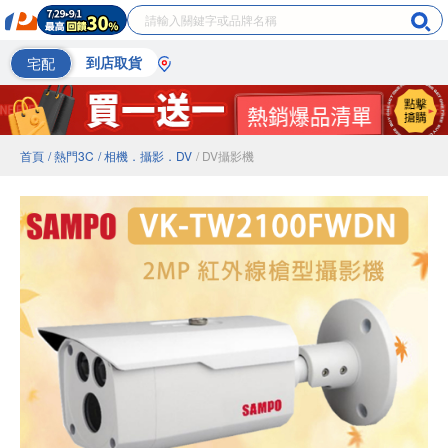
宅配
到店取貨
首頁
/ 熱門3C
/ 相機．攝影．DV
/ DV攝影機