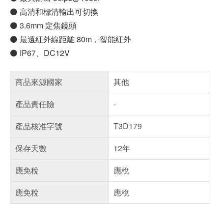
⚫ 高清和標清輸出可切換
⚫ 3.6mm 定焦鏡頭
⚫ 最遠紅外線距離 80m，智能紅外
⚫ IP67、DC12V
商品來源國家
其他
產品責任險
-
產品核准字號
T3D179
保存天數
12年
應免稅
應稅
應免稅
應稅
偏遠地區配送
詐騙網頁！請小心！