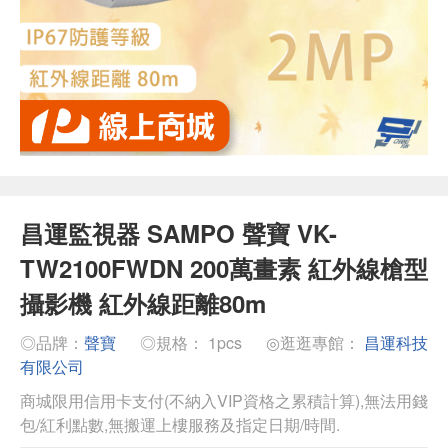
昌運監視器 SAMPO 聲寶 VK-
TW2100FWDN 200萬畫素 紅外線槍型
攝影機 紅外線距離80m
◎品牌：
聲寶
◎規格： 1pcs
◎逛逛專館：
昌運科技
有限公司
商城限用信用卡支付(不納入VIP資格之累積計算),無法用錢
包/紅利點數,無搬運上樓服務及指定日期/時間.