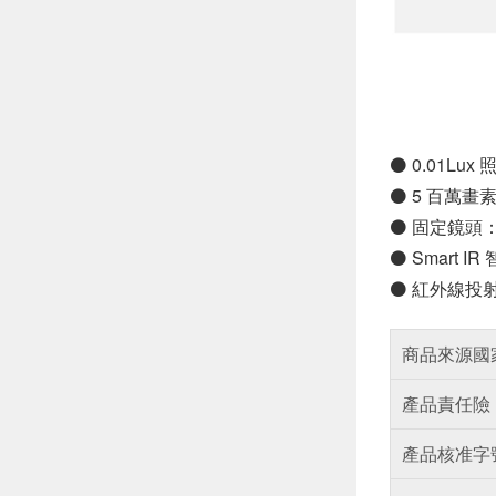
⚫ 0.01L
⚫ 5 百萬畫素 
⚫ 固定鏡頭： 
⚫ Smart
⚫ 紅外線投射
商品來源國
產品責任險
產品核准字