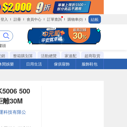
結帳
登入
註冊
會員中心
訂單查詢
購物車(0)
罐頭
促銷
整箱購划算
活動總覽
家速配
超商取貨
休閒娛樂
日用生活
傢俱寢飾
服飾鞋包
006 500
離30M
運科技有限公