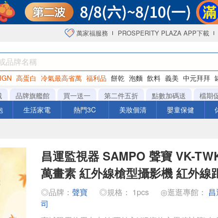
萬家福服務
PROSPERITY PLAZA APP下載
IGN
高蛋白
冷氣最高省萬
福利品
餅乾
泡麵
飲料
義美
中元拜拜
咖啡
城
品牌旗艦館
買一送一
第二件五折
點數加碼送
檔期
泡
生活家電
熱門3C
美妝個清
嬰童保健
昌運監視器 SAMPO 聲寶 VK-TWK5
萬畫素 紅外線槍型攝影機 紅外線距
◎品牌：
聲寶
◎規格： 1pcs
◎逛逛專館：
昌
司