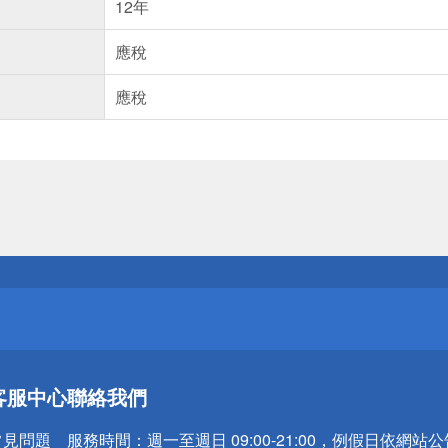
12年
應稅
應稅
送
請小心！
送
客服中心
聯絡我們
請小心！
常見問題
服務時間：
週一至週日 09:00-21:00，例假日依網站