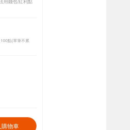
法用錢包/紅利點
送100點(單筆不累
入購物車