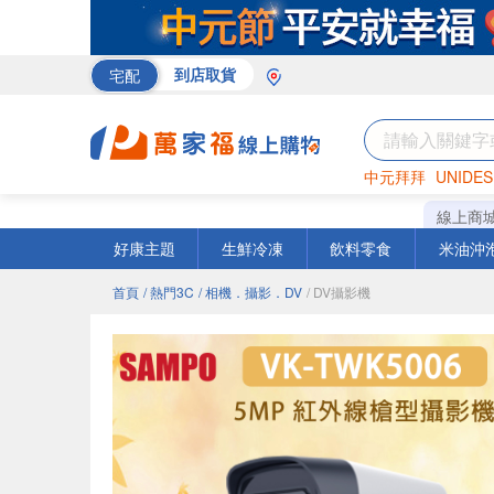
宅配
到店取貨
中元拜拜
UNIDES
米
巧克力
衛生紙
線上商
好康主題
生鮮冷凍
飲料零食
米油沖
首頁
/ 熱門3C
/ 相機．攝影．DV
/ DV攝影機