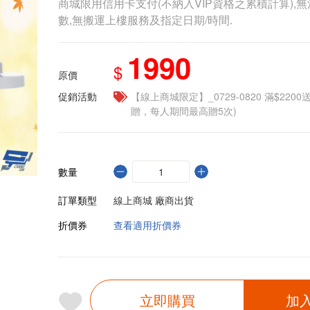
商城限用信用卡支付(不納入VIP資格之累積計算),無
數,無搬運上樓服務及指定日期/時間.
1990
$
原價
促銷活動
【線上商城限定】_0729-0820 滿$2200
贈，每人期間最高贈5次)
數量
訂單類型
線上商城 廠商出貨
折價券
查看適用折價券
立即購買
加