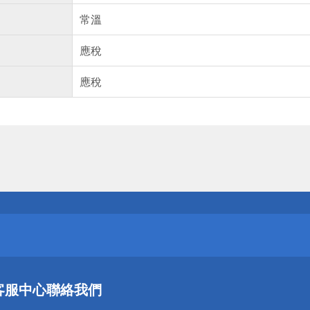
常溫
應稅
應稅
送
請小心！
送
客服中心
聯絡我們
請小心！