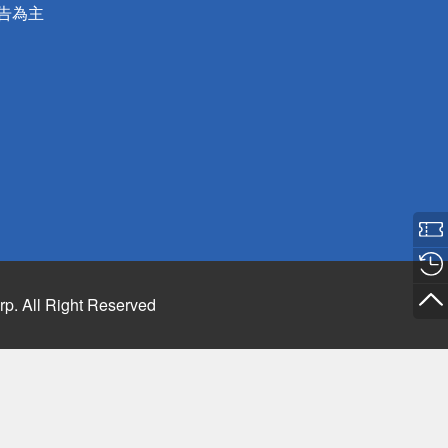
公告為主
rp. All Right Reserved