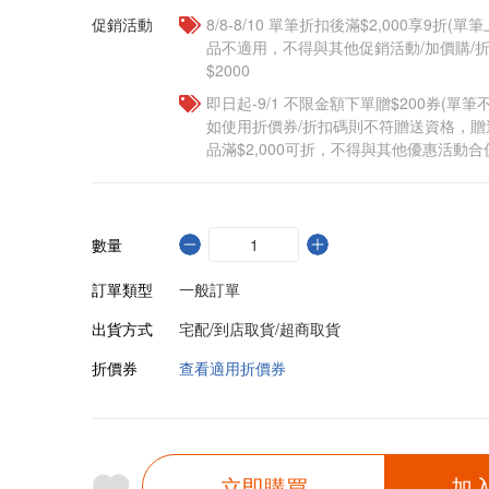
促銷活動
8/8-8/10 單筆折扣後滿$2,000享9折(單
品不適用，不得與其他促銷活動/加價購/折
$2000
即日起-9/1 不限金額下單贈$200券(單
如使用折價券/折扣碼則不符贈送資格，
品滿$2,000可折，不得與其他優惠活動合
數量
訂單類型
一般訂單
出貨方式
宅配/到店取貨/超商取貨
折價券
查看適用折價券
立即購買
加