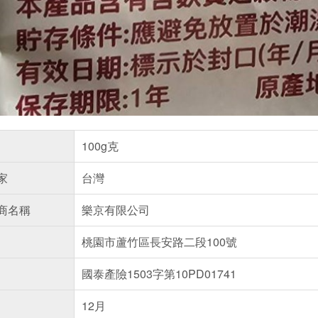
100g克
家
台灣
商名稱
樂京有限公司
桃園市蘆竹區長安路二段100號
國泰產險1503字第10PD01741
12月