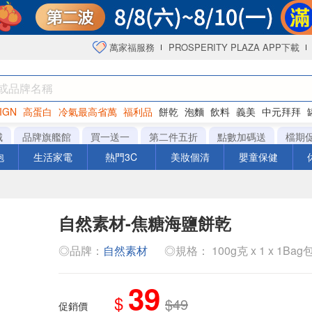
萬家福服務
PROSPERITY PLAZA APP下載
IGN
高蛋白
冷氣最高省萬
福利品
餅乾
泡麵
飲料
義美
中元拜拜
咖啡
城
品牌旗艦館
買一送一
第二件五折
點數加碼送
檔期
泡
生活家電
熱門3C
美妝個清
嬰童保健
自然素材-焦糖海鹽餅乾
◎品牌：
自然素材
◎規格： 100g克 x 1 x 1Bag
39
$
$49
促銷價