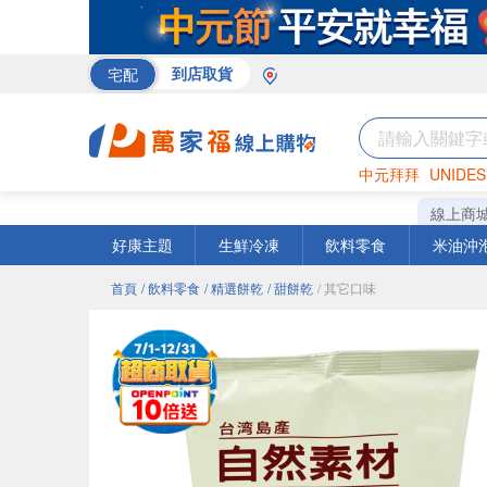
宅配
到店取貨
中元拜拜
UNIDES
米
巧克力
衛生紙
線上商
好康主題
生鮮冷凍
飲料零食
米油沖
首頁
/ 飲料零食
/ 精選餅乾
/ 甜餅乾
/ 其它口味