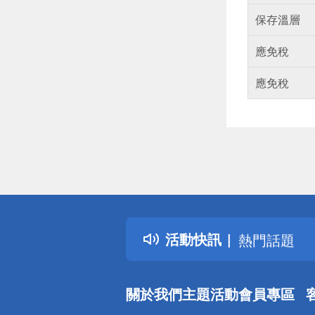
保存溫層
應免稅
應免稅
偏遠地區配
詐騙網頁！
得獎公告
活動快訊
熱門話題
銀行優惠
偏遠地區配
關於我們
主題活動
會員專區
詐騙網頁！