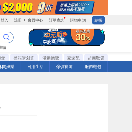
結帳
登入
註冊
會員中心
訂單查詢
購物車(0)
罐頭
促銷
整箱購划算
活動總覽
家速配
超商取貨
休閒娛樂
日用生活
傢俱寢飾
服飾鞋包
包