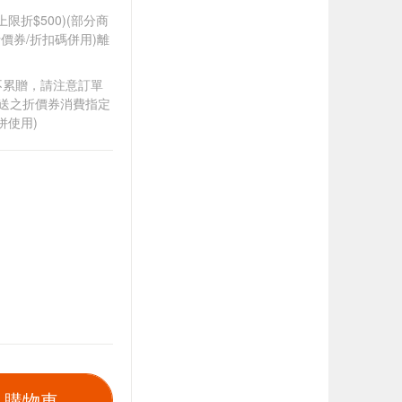
筆上限折$500)(部分商
價券/折扣碼併用)離
筆不累贈，請注意訂單
贈送之折價券消費指定
併使用)
入購物車