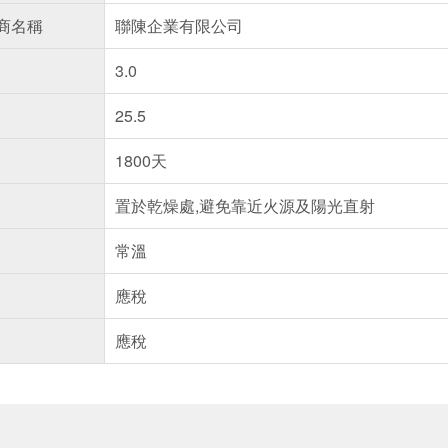
商名稱
聯陳企業有限公司
3.0
25.5
1800天
置於乾燥處,避免靠近火源及陽光直射
常溫
應稅
應稅