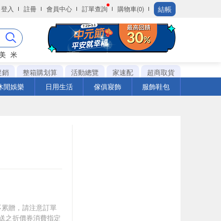
結帳
登入
註冊
會員中心
訂單查詢
購物車(0)
美
米
促銷
整箱購划算
活動總覽
家速配
超商取貨
休閒娛樂
日用生活
傢俱寢飾
服飾鞋包
筆不累贈，請注意訂單
贈送之折價券消費指定