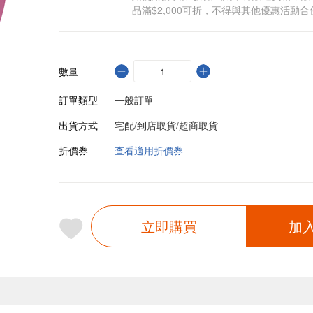
品滿$2,000可折，不得與其他優惠活動合
數量
訂單類型
一般訂單
出貨方式
宅配/到店取貨/超商取貨
折價券
查看適用折價券
立即購買
加