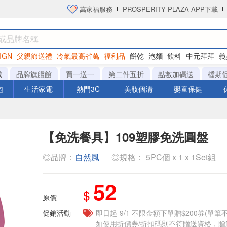
萬家福服務
PROSPERITY PLAZA APP下載
IGN
父親節送禮
冷氣最高省萬
福利品
餅乾
泡麵
飲料
中元拜拜
義
衛生紙
城
品牌旗艦館
買一送一
第二件五折
點數加碼送
檔期
泡
生活家電
熱門3C
美妝個清
嬰童保健
【免洗餐具】109塑膠免洗圓盤
◎品牌：
自然風
◎規格： 5PC個 x 1 x 1Set組
52
$
原價
促銷活動
即日起-9/1 不限金額下單贈$200券(單
如使用折價券/折扣碼則不符贈送資格，