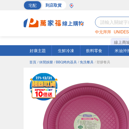
宅配
到店取貨
中元拜拜
UNIDES
海苔
巧克力
罐頭
線上商
好康主題
生鮮冷凍
飲料零食
米油沖
首頁
/ 休閒娛樂
/ BBQ烤肉器具
/ 免洗餐具
/ 塑膠餐具