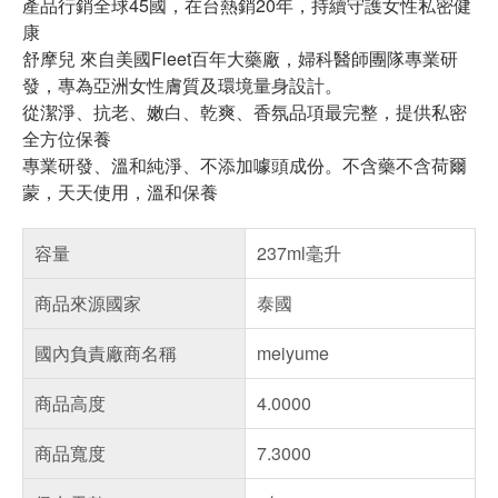
產品行銷全球45國，在台熱銷20年，持續守護女性私密健
康
舒摩兒 來自美國Fleet百年大藥廠，婦科醫師團隊專業研
發，專為亞洲女性膚質及環境量身設計。
從潔淨、抗老、嫩白、乾爽、香氛品項最完整，提供私密
全方位保養
專業研發、溫和純淨、不添加噱頭成份。不含藥不含荷爾
蒙，天天使用，溫和保養
容量
237ml毫升
商品來源國家
泰國
國內負責廠商名稱
meiyume
商品高度
4.0000
商品寬度
7.3000