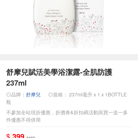
舒摩兒賦活美學浴潔露-全肌防護
237ml
◎品牌：
舒摩兒
◎規格： 237ml毫升 x 1 x 1BOTTLE
瓶
不參加全站現折優惠，折價券&折扣碼活動與買一送一多
件優惠不得併用
$
399
$469