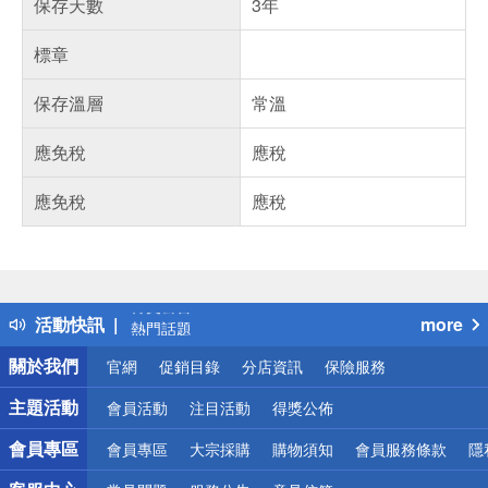
保存天數
3年
標章
保存溫層
常溫
應免稅
應稅
應免稅
應稅
偏遠地區配送
詐騙網頁！請小心！
得獎公告
活動快訊
more
熱門話題
銀行優惠
關於我們
官網
促銷目錄
分店資訊
保險服務
偏遠地區配送
詐騙網頁！請小心！
主題活動
會員活動
注目活動
得獎公佈
會員專區
會員專區
大宗採購
購物須知
會員服務條款
隱