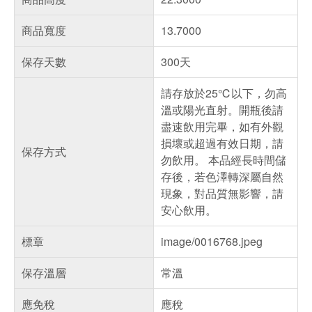
商品寬度
13.7000
保存天數
300天
請存放於25℃以下，勿高
溫或陽光直射。開瓶後請
盡速飲用完畢，如有外觀
損壞或超過有效日期，請
保存方式
勿飲用。 本品經長時間儲
存後，若色澤轉深屬自然
現象，對品質無影響，請
安心飲用。
標章
image/0016768.jpeg
保存溫層
常溫
應免稅
應稅