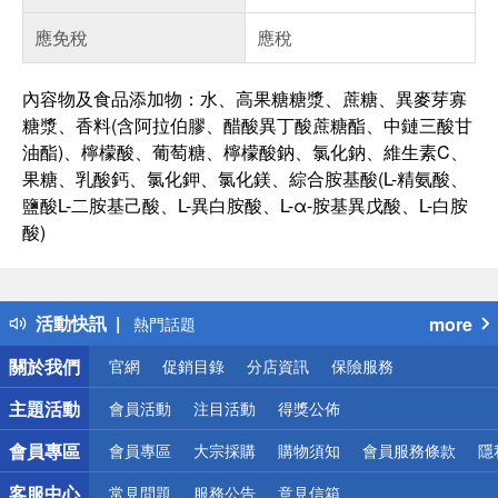
應免稅
應稅
內容物及食品添加物：水、高果糖糖漿、蔗糖、異麥芽寡
糖漿、香料(含阿拉伯膠、醋酸異丁酸蔗糖酯、中鏈三酸甘
油酯)、檸檬酸、葡萄糖、檸檬酸鈉、氯化鈉、維生素C、
果糖、乳酸鈣、氯化鉀、氯化鎂、綜合胺基酸(L-精氨酸、
鹽酸L-二胺基己酸、L-異白胺酸、L-α-胺基異戊酸、L-白胺
酸)
偏遠地區配送
詐騙網頁！請小心！
得獎公告
活動快訊
more
熱門話題
銀行優惠
關於我們
官網
促銷目錄
分店資訊
保險服務
偏遠地區配送
詐騙網頁！請小心！
主題活動
會員活動
注目活動
得獎公佈
會員專區
會員專區
大宗採購
購物須知
會員服務條款
隱
客服中心
常見問題
服務公告
意見信箱