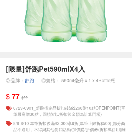
[限量]舒跑Pet590mlX4入
◎品牌：
舒跑
◎規格： 590ml毫升 x 1 x 4Bottle瓶
$
77
$92
0729-0901_舒跑指定品折扣後滿$268贈10點OPENPOINT(單
筆最高贈30點，回饋皆以折扣後金額為計算門檻)
8/8-8/10 單筆折扣後滿$2,000享9折(單筆上限折$500)(部分商
品不適用，不得與其他促銷活動/加價購/折價券/折扣碼併用)離