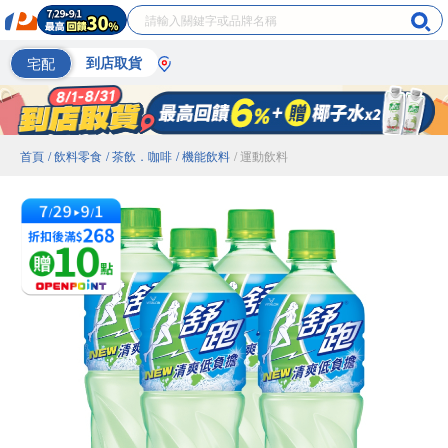
宅配
到店取貨
首頁
/ 飲料零食
/ 茶飲．咖啡
/ 機能飲料
/ 運動飲料