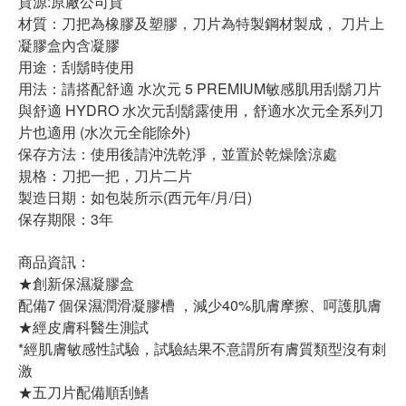
貨源:原廠公司貨
材質：刀把為橡膠及塑膠，刀片為特製鋼材製成， 刀片上
凝膠盒內含凝膠
用途：刮鬍時使用
用法：請搭配舒適 水次元 5 PREMIUM敏感肌用刮鬍刀片
與舒適 HYDRO 水次元刮鬍露使用，舒適水次元全系列刀
片也適用 (水次元全能除外)
保存方法：使用後請沖洗乾淨，並置於乾燥陰涼處
規格：刀把一把，刀片二片
製造日期：如包裝所示(西元年/月/日)
保存期限：3年
商品資訊：
★創新保濕凝膠盒
配備7 個保濕潤滑凝膠槽 ，減少40%肌膚摩擦、呵護肌膚
★經皮膚科醫生測試
*經肌膚敏感性試驗，試驗結果不意謂所有膚質類型沒有刺
激
★五刀片配備順刮鰭