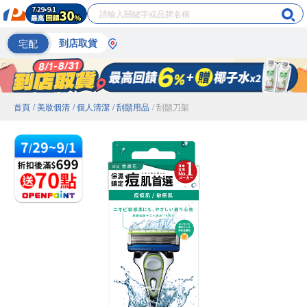
宅配
到店取貨
首頁
/ 美妝個清
/ 個人清潔
/ 刮鬍用品
/ 刮鬍刀架