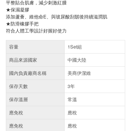
平整貼合肌膚，減少刺激紅腫
★保濕凝膠
添加蘆薈、維他命E、與玻尿酸刮鬍後持續滋潤肌
★防滑橡膠手把
符合人體工學設計好握好使力
容量
1Set組
商品來源國家
中國大陸
國內負責廠商名稱
美商伊潔維
保存天數
3年
保存溫層
常溫
應免稅
應稅
應免稅
應稅