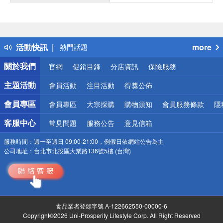
偏遠地區配送
詐騙網頁！請小心！
得獎公告
活動快訊
more
熱門話題
銀行優惠
關於我們
官網
促銷目錄
分店資訊
保險服務
偏遠地區配送
詐騙網頁！請小心！
主題活動
會員活動
注目活動
得獎公佈
會員專區
會員專區
大宗採購
購物須知
會員服務條款
隱
客服中心
常見問題
服務公告
意見信箱
服務時間：
週一至週日 09:00-21:00，例假日依網站公告為主
公司地址：
台北市北投區大業路136號5樓 (台灣)
食品業者登錄字號 A-122662550-00000-6
Copyright©2026 Uni-Prosperity Lifestyle Corp. All Right Reserved