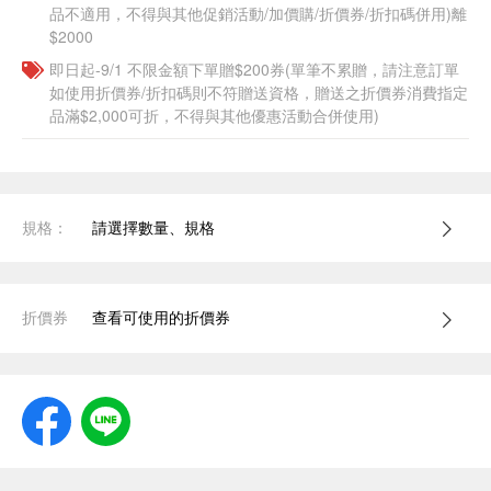
品不適用，不得與其他促銷活動/加價購/折價券/折扣碼併用)離
$2000
即日起-9/1 不限金額下單贈$200券(單筆不累贈，請注意訂單
如使用折價券/折扣碼則不符贈送資格，贈送之折價券消費指定
品滿$2,000可折，不得與其他優惠活動合併使用)
規格：
請選擇數量、規格
折價券
查看可使用的折價券