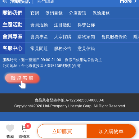
活動快訊
more
熱門話題
銀行優惠
關於我們
官網
促銷目錄
分店資訊
保險服務
偏遠地區配送
詐騙網頁！請小心！
主題活動
會員活動
注目活動
得獎公佈
會員專區
會員專區
大宗採購
購物須知
會員服務條款
隱
客服中心
常見問題
服務公告
意見信箱
服務時間：
週一至週日 09:00-21:00，例假日依網站公告為主
公司地址：
台北市北投區大業路136號5樓 (台灣)
食品業者登錄字號 A-122662550-00000-6
Copyright©2026 Uni-Prosperity Lifestyle Corp. All Right Reserved
0
立即購買
加入購物車
收藏
購物車