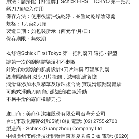
用法：請搭配【舒適牌】Schick FIRST TOKYO 第一把刮
鬍刀刀頭2入使用
保存方法：使用後請沖洗乾淨，並置於乾燥陰涼處
規格：1刀架2刀頭
製造日期：如包裝所示（西元年/月/日）
保存期限：無效期
🪒舒適Schick First Tokyo 第一把刮鬍刀 這把 ‧ 很型
讓第一次的刮鬍體驗溫和不刺激
針對柔軟鬍鬚的肌膚設計4刀片結構 可溫和刮鬍
護膚隔離網 減少刀片接觸，減輕肌膚負擔
潤滑條添加木瓜精華及珍珠複合物 實現滑順刮鬍體驗
可動式浮動刀頭 能服貼臉部曲線滑動
不易手滑的霧面橡膠刀把
進口商：美商伊潔維股份有限公司台灣分公司
台北市敦化南路2段65號18樓 電話: (02) 2755-2700
製造商：Schick (Guangzhou) Company Ltd.
中國廣州市經濟技術開發區東基夏園路３號 電話: (8620)