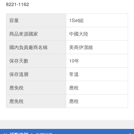
8221-1162
容量
1Set組
商品來源國家
中國大陸
國內負責廠商名稱
美商伊潔維
保存天數
10年
保存溫層
常溫
應免稅
應稅
應免稅
應稅
偏遠地區配送
詐騙網頁！請小心！
得獎公告