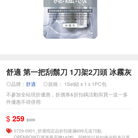
舒適 第一把刮鬍刀 1刀架2刀頭 冰霧灰
◎品牌：
舒適
◎規格： 1Set組 x 1 x 1PC包
不參加全站現折優惠，折價券&折扣碼活動與買一送一多
件優惠不得併用
$
259
$309
0729-0901_舒適指定品折扣後滿699元送70點
OPENPOINT(單筆最高贈140點，回饋皆以折扣後金額為計算