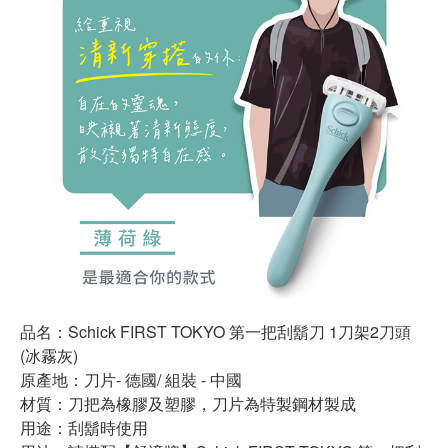
品名：Schick FIRST TOKYO 第一把刮鬍刀 1刀架2刀頭
(冰霧灰)
原產地：刀片- 德國/ 組裝 - 中國
材質：刀把為橡膠及塑膠，刀片為特製鋼材製成
用途：刮鬍時使用