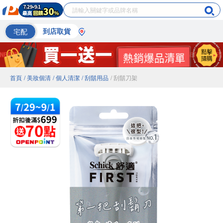
宅配
到店取貨
首頁
/ 美妝個清
/ 個人清潔
/ 刮鬍用品
/ 刮鬍刀架